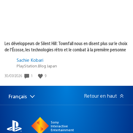
Les développeurs de Silent Hill: Townfall nous en disent plus sur le choix
de l’Écosse, les technologies rétro et le combat à la première personne
Sachie Kobari
PlayStation.Blog Japan
Date
1
9
30/07/2026
de
publication
:
Retour en haut
Français
Choisir
Région
une
actuelle
région
:
Sony
Interactive
Entertainment