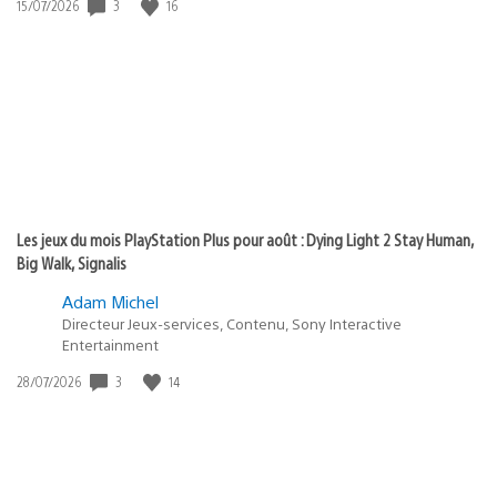
Date
3
16
15/07/2026
de
publication
:
Les jeux du mois PlayStation Plus pour août : Dying Light 2 Stay Human,
Big Walk, Signalis
Adam Michel
Directeur Jeux-services, Contenu, Sony Interactive
Entertainment
Date
3
14
28/07/2026
de
publication
: