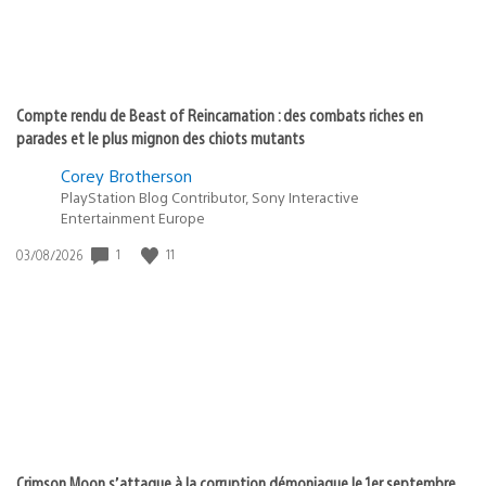
Compte rendu de Beast of Reincarnation : des combats riches en
parades et le plus mignon des chiots mutants
Corey Brotherson
PlayStation Blog Contributor, Sony Interactive
Entertainment Europe
Date
1
11
03/08/2026
de
publication
:
Crimson Moon s’attaque à la corruption démoniaque le 1er septembre