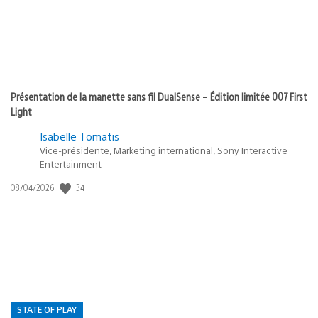
Présentation de la manette sans fil DualSense – Édition limitée 007 First
Light
Isabelle Tomatis
Vice-présidente, Marketing international, Sony Interactive
Entertainment
Date
34
08/04/2026
de
publication
:
STATE OF PLAY