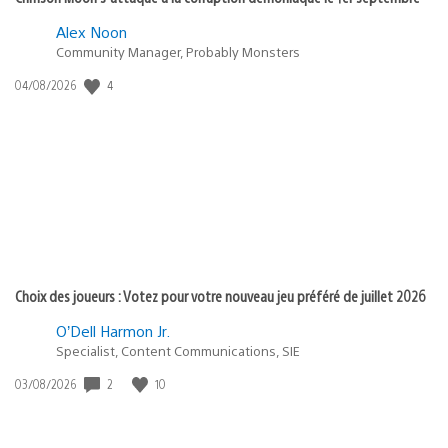
Alex Noon
Community Manager, Probably Monsters
Date
4
04/08/2026
de
publication
:
Choix des joueurs : Votez pour votre nouveau jeu préféré de juillet 2026
O’Dell Harmon Jr.
Specialist, Content Communications, SIE
Date
2
10
03/08/2026
de
publication
: