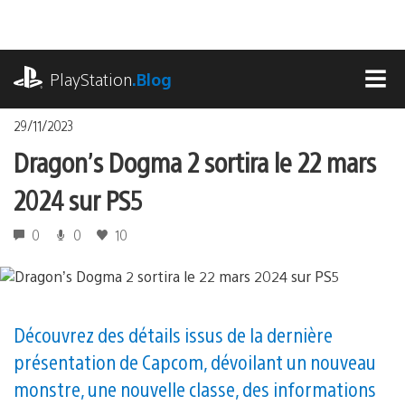
Accéder
au
contenu
playstation.com
PlayStation
.Blog
MEN
29/11/2023
Dragon’s Dogma 2 sortira le 22 mars
2024 sur PS5
0
0
10
Découvrez des détails issus de la dernière
présentation de Capcom, dévoilant un nouveau
monstre, une nouvelle classe, des informations