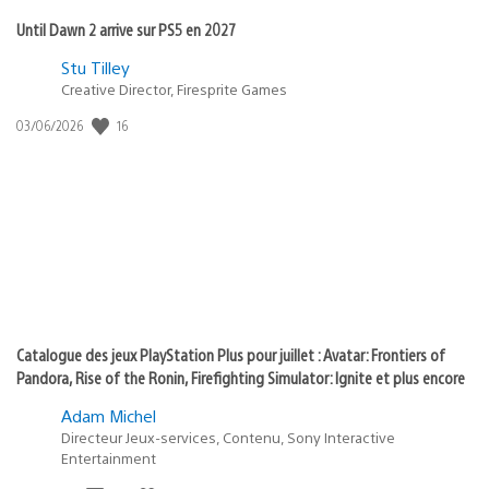
Until Dawn 2 arrive sur PS5 en 2027
Postée
Stu Tilley
dans
Creative Director, Firesprite Games
:
Date
16
03/06/2026
state
de
of
publication
:
play
Catalogue des jeux PlayStation Plus pour juillet : Avatar: Frontiers of
Pandora, Rise of the Ronin, Firefighting Simulator: Ignite et plus encore
Adam Michel
Directeur Jeux-services, Contenu, Sony Interactive
Entertainment