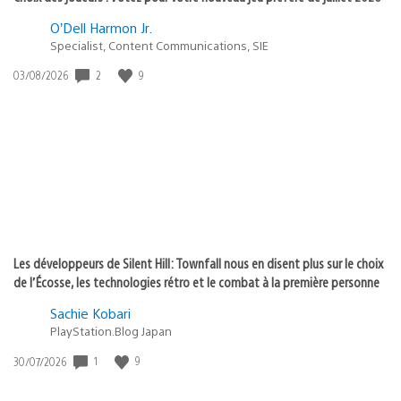
O’Dell Harmon Jr.
Specialist, Content Communications, SIE
Date
2
9
03/08/2026
de
publication
:
Les développeurs de Silent Hill: Townfall nous en disent plus sur le choix
de l’Écosse, les technologies rétro et le combat à la première personne
Sachie Kobari
PlayStation.Blog Japan
Date
1
9
30/07/2026
de
publication