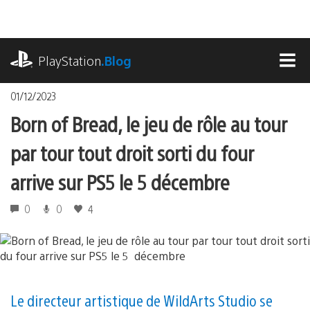
Accéder
au
contenu
playstation.com
PlayStation
.Blog
MEN
01/12/2023
Born of Bread, le jeu de rôle au tour
par tour tout droit sorti du four
arrive sur PS5 le 5 décembre
0
0
4
Le directeur artistique de WildArts Studio se