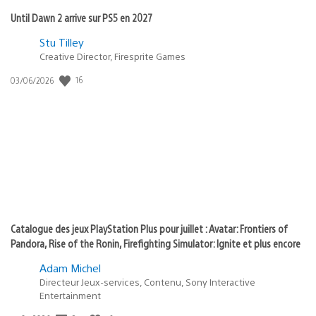
Until Dawn 2 arrive sur PS5 en 2027
Postée
Stu Tilley
dans
Creative Director, Firesprite Games
:
Date
16
03/06/2026
state
de
of
publication
:
play
Catalogue des jeux PlayStation Plus pour juillet : Avatar: Frontiers of
Pandora, Rise of the Ronin, Firefighting Simulator: Ignite et plus encore
Adam Michel
Directeur Jeux-services, Contenu, Sony Interactive
Entertainment