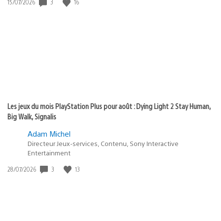
Date
3
16
15/07/2026
de
publication
:
Les jeux du mois PlayStation Plus pour août : Dying Light 2 Stay Human,
Big Walk, Signalis
Adam Michel
Directeur Jeux-services, Contenu, Sony Interactive
Entertainment
Date
3
13
28/07/2026
de
publication
: