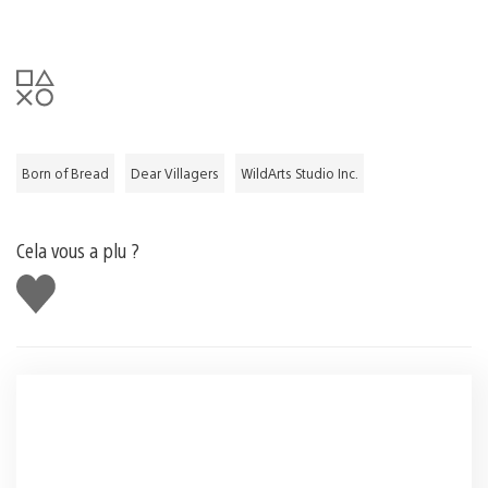
Born of Bread
Dear Villagers
WildArts Studio Inc.
Cela vous a plu ?
J'aime