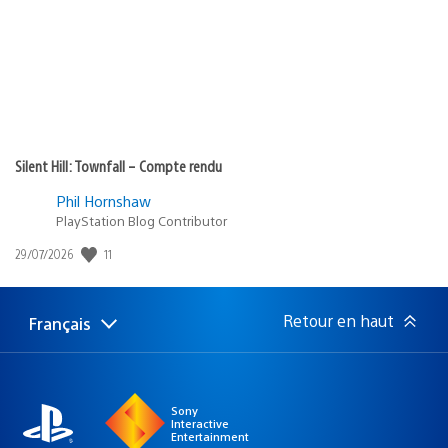
:
Silent Hill: Townfall – Compte rendu
Phil Hornshaw
PlayStation Blog Contributor
Date
11
29/07/2026
de
publication
:
Retour en haut
Français
Choisir
Région
une
actuelle
région
:
Sony
Interactive
Entertainment