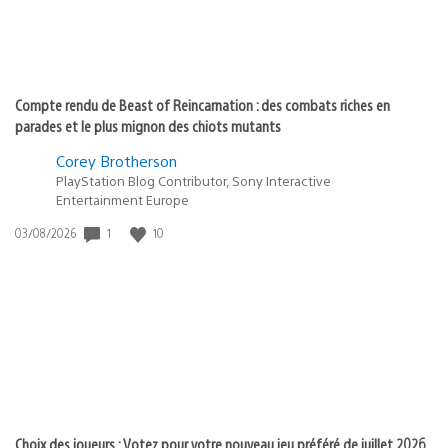
Compte rendu de Beast of Reincarnation : des combats riches en
parades et le plus mignon des chiots mutants
Corey Brotherson
PlayStation Blog Contributor, Sony Interactive
Entertainment Europe
Date
1
10
03/08/2026
de
publication
:
Choix des joueurs : Votez pour votre nouveau jeu préféré de juillet 2026