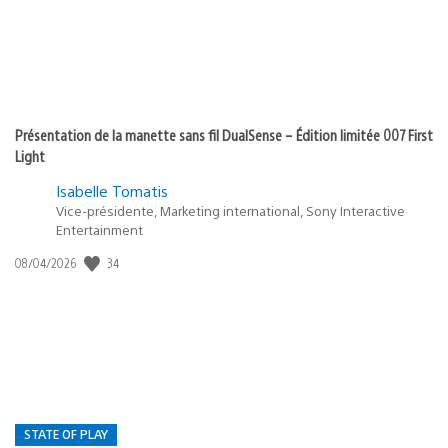
Présentation de la manette sans fil DualSense – Édition limitée 007 First
Light
Isabelle Tomatis
Vice-présidente, Marketing international, Sony Interactive
Entertainment
Date
34
08/04/2026
de
publication
:
STATE OF PLAY