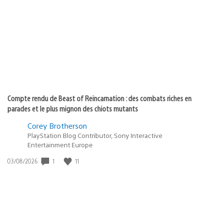
de
publication
:
Compte rendu de Beast of Reincarnation : des combats riches en
parades et le plus mignon des chiots mutants
Corey Brotherson
PlayStation Blog Contributor, Sony Interactive
Entertainment Europe
Date
1
11
03/08/2026
de
publication
: