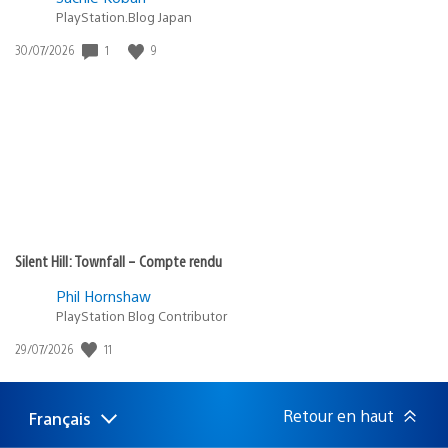
PlayStation.Blog Japan
Date
1
9
30/07/2026
de
publication
:
Silent Hill: Townfall – Compte rendu
Phil Hornshaw
PlayStation Blog Contributor
Date
11
29/07/2026
de
publication
:
Retour en haut
Français
Choisir
Région
une
actuelle