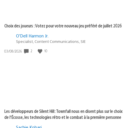
Choix des joueurs : Votez pour votre nouveau jeu préféré de juillet 2026
O’Dell Harmon Jr.
Specialist, Content Communications, SIE
Date
2
10
03/08/2026
de
publication
:
Les développeurs de Silent Hill: Townfall nous en disent plus sur le choix
de l’Écosse, les technologies rétro et le combat à la première personne
Sachie Kobari