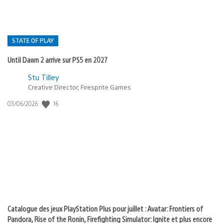
STATE OF PLAY
Until Dawn 2 arrive sur PS5 en 2027
Postée
Stu Tilley
dans
Creative Director, Firesprite Games
:
Date
16
03/06/2026
state
de
of
publication
:
play
Catalogue des jeux PlayStation Plus pour juillet : Avatar: Frontiers of
Pandora, Rise of the Ronin, Firefighting Simulator: Ignite et plus encore