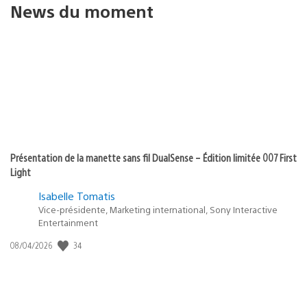
News du moment
Présentation de la manette sans fil DualSense – Édition limitée 007 First
Light
Isabelle Tomatis
Vice-présidente, Marketing international, Sony Interactive
Entertainment
Date
34
08/04/2026
de
publication
: