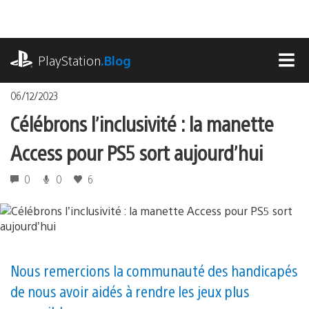
Accéder
au
contenu
playstation.com
PlayStation
.Blog
MEN
06/12/2023
Célébrons l’inclusivité : la manette
Access pour PS5 sort aujourd’hui
0
0
6
Nous remercions la communauté des handicapés
de nous avoir aidés à rendre les jeux plus