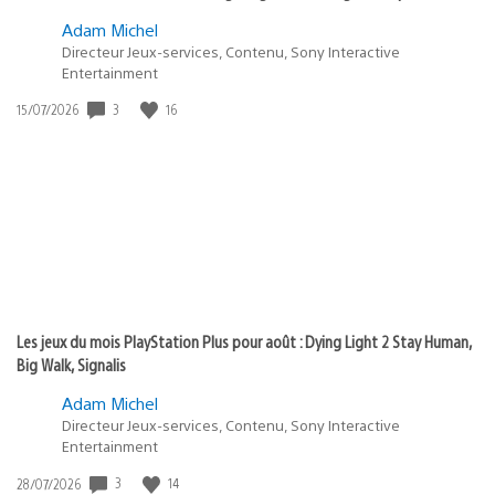
Adam Michel
Directeur Jeux-services, Contenu, Sony Interactive
Entertainment
Date
3
16
15/07/2026
de
publication
:
Les jeux du mois PlayStation Plus pour août : Dying Light 2 Stay Human,
Big Walk, Signalis
Adam Michel
Directeur Jeux-services, Contenu, Sony Interactive
Entertainment
Date
3
14
28/07/2026