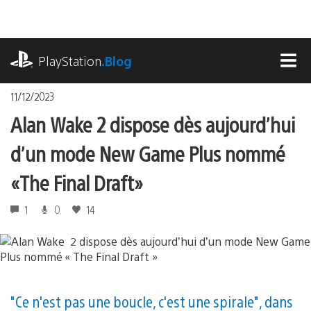
Accéder
au
contenu
playstation.com
PlayStation
.Blog
MEN
11/12/2023
Alan Wake 2 dispose dès aujourd’hui
d’un mode New Game Plus nommé
« The Final Draft »
1
0
14
"Ce n'est pas une boucle, c'est une spirale", dans