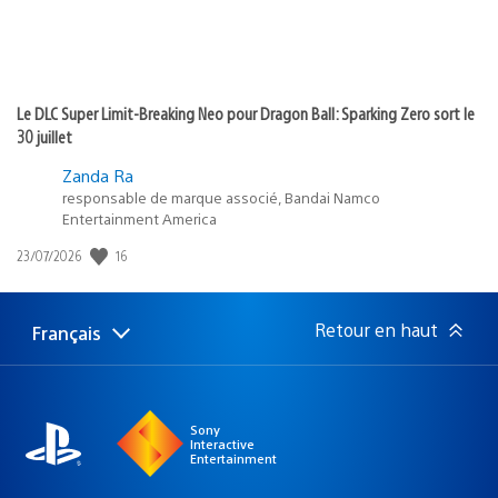
Le DLC Super Limit-Breaking Neo pour Dragon Ball: Sparking Zero sort le
30 juillet
Zanda Ra
responsable de marque associé, Bandai Namco
Entertainment America
Date
16
23/07/2026
de
publication
:
Retour en haut
Français
Choisir
Région
une
actuelle
région
:
Sony
Interactive
Entertainment