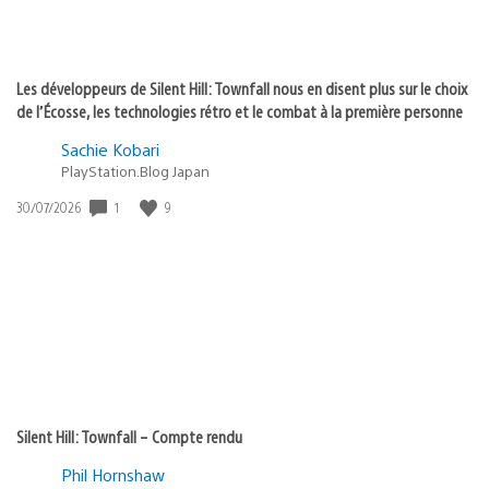
Les développeurs de Silent Hill: Townfall nous en disent plus sur le choix
de l’Écosse, les technologies rétro et le combat à la première personne
Sachie Kobari
PlayStation.Blog Japan
Date
1
9
30/07/2026
de
publication
:
Silent Hill: Townfall – Compte rendu
Phil Hornshaw