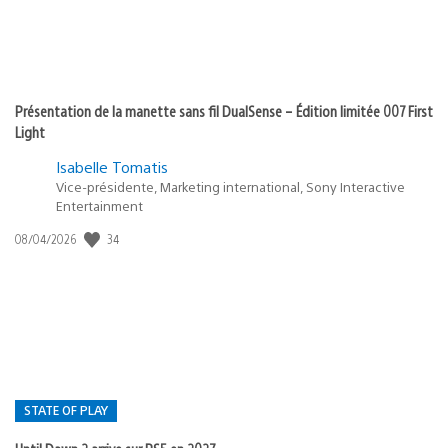
Présentation de la manette sans fil DualSense – Édition limitée 007 First
Light
Isabelle Tomatis
Vice-présidente, Marketing international, Sony Interactive
Entertainment
Date
34
08/04/2026
de
publication
:
STATE OF PLAY