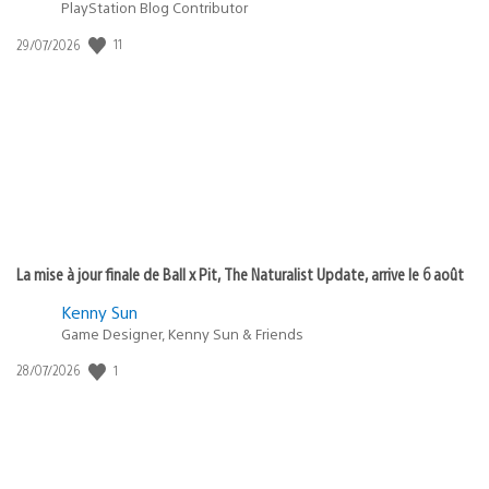
PlayStation Blog Contributor
Date
11
29/07/2026
de
publication
:
La mise à jour finale de Ball x Pit, The Naturalist Update, arrive le 6 août
Kenny Sun
Game Designer, Kenny Sun & Friends
Date
1
28/07/2026
de
publication
: