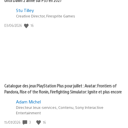
Until Dawn 2 arrive sur PS5 en 2027
Postée
Stu Tilley
dans
Creative Director, Firesprite Games
:
Date
16
03/06/2026
state
de
of
publication
:
play
Catalogue des jeux PlayStation Plus pour juillet : Avatar: Frontiers of
Pandora, Rise of the Ronin, Firefighting Simulator: Ignite et plus encore
Adam Michel
Directeur Jeux-services, Contenu, Sony Interactive
Entertainment
Date
3
16
15/07/2026
de