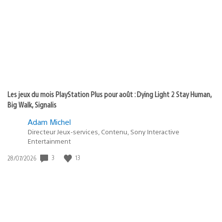
publication
:
Les jeux du mois PlayStation Plus pour août : Dying Light 2 Stay Human,
Big Walk, Signalis
Adam Michel
Directeur Jeux-services, Contenu, Sony Interactive
Entertainment
Date
3
13
28/07/2026
de
publication
: