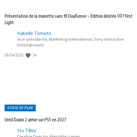
Présentation de la manette sans fil DualSense – Édition limitée 007 First
Light
Isabelle Tomatis
Vice-présidente, Marketing international, Sony Interactive
Entertainment
Date
34
08/04/2026
de
publication
:
STATE OF PLAY
Until Dawn 2 arrive sur PS5 en 2027
Postée
Stu Tilley
dans
Creative Director, Firesprite Games