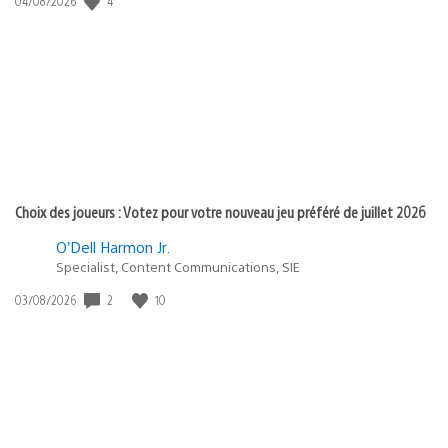
4
04/08/2026
de
publication
:
Choix des joueurs : Votez pour votre nouveau jeu préféré de juillet 2026
O’Dell Harmon Jr.
Specialist, Content Communications, SIE
Date
2
10
03/08/2026
de
publication
: