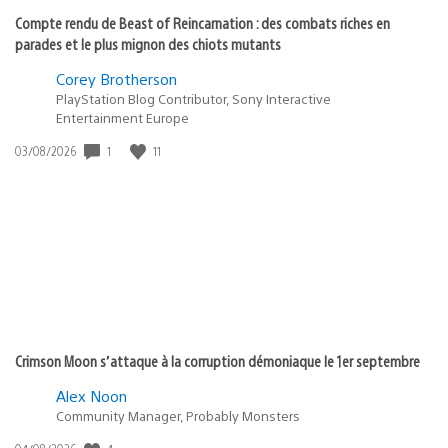
Compte rendu de Beast of Reincarnation : des combats riches en
parades et le plus mignon des chiots mutants
Corey Brotherson
PlayStation Blog Contributor, Sony Interactive
Entertainment Europe
Date
1
11
03/08/2026
de
publication
:
Crimson Moon s’attaque à la corruption démoniaque le 1er septembre
Alex Noon
Community Manager, Probably Monsters
Date