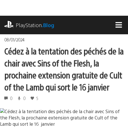
Accéder
au
contenu
playstation.com
PlayStation
.Blog
MEN
08/01/2024
Cédez à la tentation des péchés de la
chair avec Sins of the Flesh, la
prochaine extension gratuite de Cult
of the Lamb qui sort le 16 janvier
0
0
5