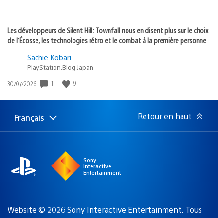
Les développeurs de Silent Hill: Townfall nous en disent plus sur le choix
de l’Écosse, les technologies rétro et le combat à la première personne
Sachie Kobari
PlayStation.Blog Japan
Date
1
9
30/07/2026
de
publication
:
Retour en haut
Français
Choisir
Région
une
actuelle
région
:
Sony
Interactive
Entertainment
Website © 2026 Sony Interactive Entertainment. Tous