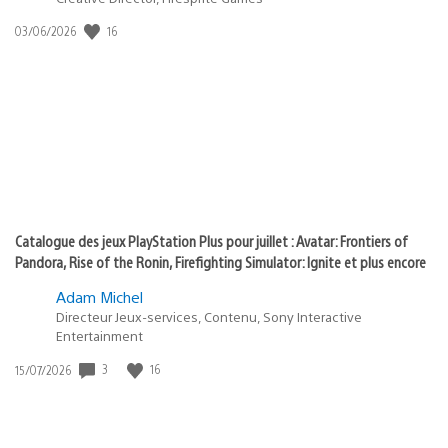
:
Date
16
03/06/2026
state
de
of
publication
:
play
Catalogue des jeux PlayStation Plus pour juillet : Avatar: Frontiers of
Pandora, Rise of the Ronin, Firefighting Simulator: Ignite et plus encore
Adam Michel
Directeur Jeux-services, Contenu, Sony Interactive
Entertainment
Date
3
16
15/07/2026
de
publication
: