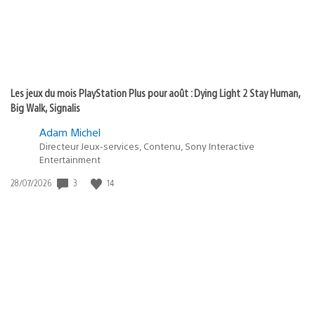
Les jeux du mois PlayStation Plus pour août : Dying Light 2 Stay Human,
Big Walk, Signalis
Adam Michel
Directeur Jeux-services, Contenu, Sony Interactive
Entertainment
Date
3
14
28/07/2026
de
publication
: