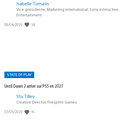
Isabelle Tomatis
Vice-présidente, Marketing international, Sony Interactive
Entertainment
Date
34
08/04/2026
de
publication
:
STATE OF PLAY
Until Dawn 2 arrive sur PS5 en 2027
Postée
Stu Tilley
dans
Creative Director, Firesprite Games
:
Date
16
03/06/2026
state
de
of
publication
:
play