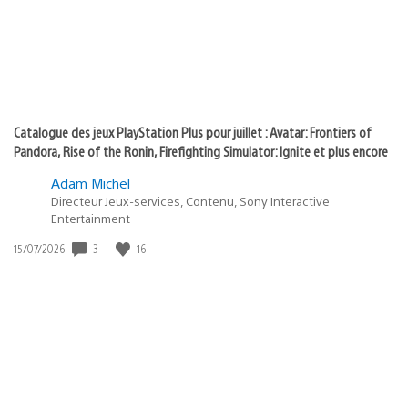
Catalogue des jeux PlayStation Plus pour juillet : Avatar: Frontiers of
Pandora, Rise of the Ronin, Firefighting Simulator: Ignite et plus encore
Adam Michel
Directeur Jeux-services, Contenu, Sony Interactive
Entertainment
Date
3
16
15/07/2026
de
publication
: