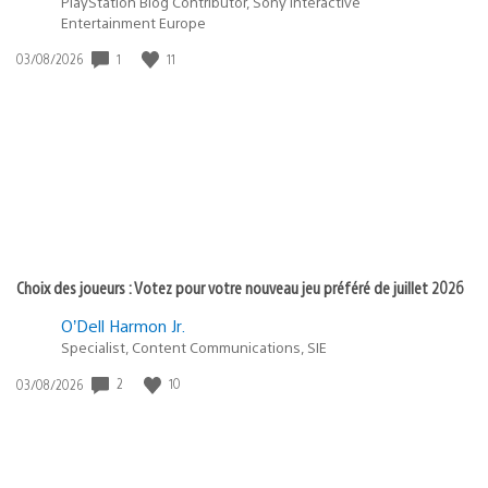
PlayStation Blog Contributor, Sony Interactive
Entertainment Europe
Date
1
11
03/08/2026
de
publication
:
Choix des joueurs : Votez pour votre nouveau jeu préféré de juillet 2026
O’Dell Harmon Jr.
Specialist, Content Communications, SIE
Date
2
10
03/08/2026
de
publication
: