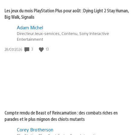
Les jeux du mois PlayStation Plus pour août : Dying Light 2 Stay Human,
Big Walk, Signalis
Adam Michel
Directeur Jeux-services, Contenu, Sony Interactive
Entertainment
Date
3
13
28/07/2026
de
publication
:
Compte rendu de Beast of Reincarnation : des combats riches en
parades et le plus mignon des chiots mutants
Corey Brotherson