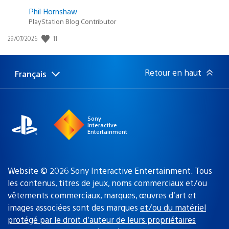
Phil Hornshaw
PlayStation Blog Contributor
Date
11
29/07/2026
de
publication
:
Retour en haut
Français
Choisir
Région
une
actuelle
région
:
Sony
Interactive
Entertainment
Website © 2026 Sony Interactive Entertainment. Tous
les contenus, titres de jeux, noms commerciaux et/ou
vêtements commerciaux, marques, œuvres d’art et
images associées sont des marques
et/ou du matériel
protégé par le droit d’auteur de leurs propriétaires