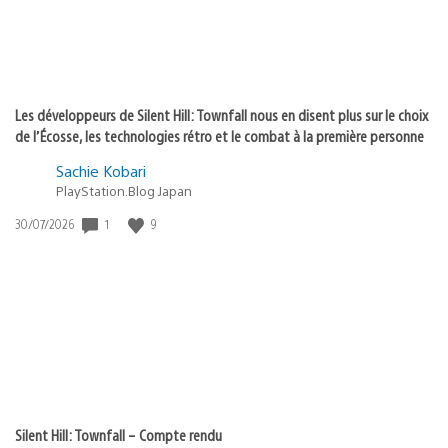
Les développeurs de Silent Hill: Townfall nous en disent plus sur le choix
de l’Écosse, les technologies rétro et le combat à la première personne
Sachie Kobari
PlayStation.Blog Japan
Date
1
9
30/07/2026
de
publication
:
Silent Hill: Townfall – Compte rendu