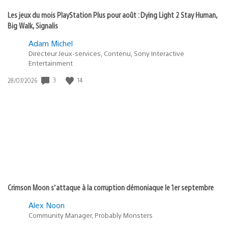
Les jeux du mois PlayStation Plus pour août : Dying Light 2 Stay Human,
Big Walk, Signalis
Adam Michel
Directeur Jeux-services, Contenu, Sony Interactive
Entertainment
Date
3
14
28/07/2026
de
publication
:
Crimson Moon s’attaque à la corruption démoniaque le 1er septembre
Alex Noon
Community Manager, Probably Monsters