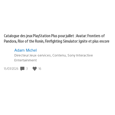
Catalogue des jeux PlayStation Plus pour juillet : Avatar: Frontiers of
Pandora, Rise of the Ronin, Firefighting Simulator: Ignite et plus encore
Adam Michel
Directeur Jeux-services, Contenu, Sony Interactive
Entertainment
Date
3
16
15/07/2026
de
publication
: