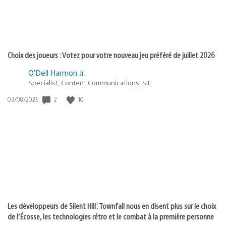
Choix des joueurs : Votez pour votre nouveau jeu préféré de juillet 2026
O’Dell Harmon Jr.
Specialist, Content Communications, SIE
Date
2
10
03/08/2026
de
publication
:
Les développeurs de Silent Hill: Townfall nous en disent plus sur le choix
de l’Écosse, les technologies rétro et le combat à la première personne