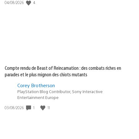
Date
4
04/08/2026
de
publication
:
Compte rendu de Beast of Reincarnation : des combats riches en
parades et le plus mignon des chiots mutants
Corey Brotherson
PlayStation Blog Contributor, Sony Interactive
Entertainment Europe
Date
1
11
03/08/2026
de
publication
: