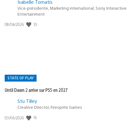
Isabelle Tomatis
Vice-présidente, Marketing international, Sony Interactive
Entertainment
Date
35
08/04/2026
de
publication
:
STATE OF PLAY
Until Dawn 2 arrive sur PS5 en 2027
Postée
Stu Tilley
dans
Creative Director, Firesprite Games
:
Date
16
03/06/2026
state
de
of
publication
:
play