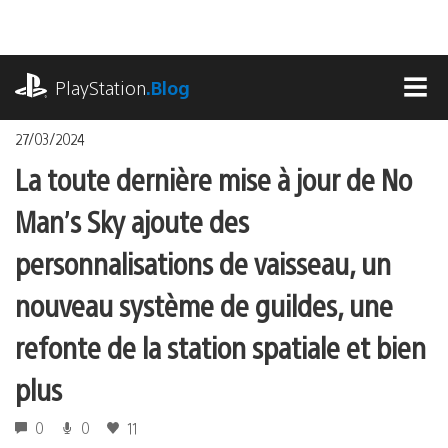
Accéder
au
contenu
playstation.com
PlayStation
.Blog
MEN
27/03/2024
La toute dernière mise à jour de No
Man’s Sky ajoute des
personnalisations de vaisseau, un
nouveau système de guildes, une
refonte de la station spatiale et bien
plus
0
0
11