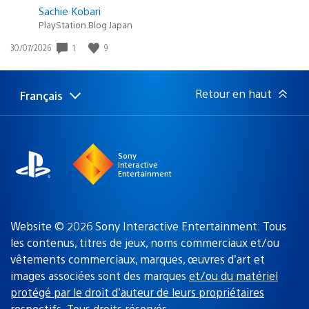
Sachie Kobari
PlayStation.Blog Japan
Date
1
9
30/07/2026
de
publication
:
Retour en haut
Français
Choisir
Région
une
actuelle
région
:
Sony
Interactive
Entertainment
Website © 2026 Sony Interactive Entertainment. Tous
les contenus, titres de jeux, noms commerciaux et/ou
vêtements commerciaux, marques, œuvres d’art et
images associées sont des marques
et/ou du matériel
protégé par le droit d’auteur de leurs propriétaires
respectifs
. Tous droits réservés.