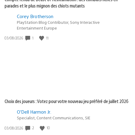
parades et le plus mignon des chiots mutants
Corey Brotherson
PlayStation Blog Contributor, Sony Interactive
Entertainment Europe
Date
1
11
03/08/2026
de
publication
:
Choix des joueurs : Votez pour votre nouveau jeu préféré de juillet 2026
O’Dell Harmon Jr.
Specialist, Content Communications, SIE
Date
2
10
03/08/2026
de