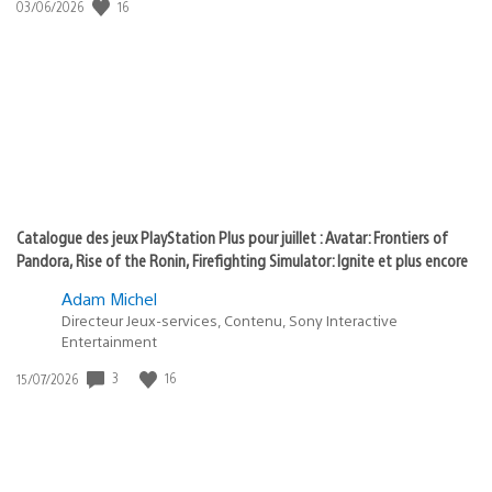
Date
16
03/06/2026
state
de
of
publication
:
play
Catalogue des jeux PlayStation Plus pour juillet : Avatar: Frontiers of
Pandora, Rise of the Ronin, Firefighting Simulator: Ignite et plus encore
Adam Michel
Directeur Jeux-services, Contenu, Sony Interactive
Entertainment
Date
3
16
15/07/2026
de
publication
: