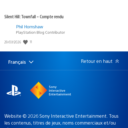
Silent Hill: Townfall – Compte rendu
Phil Hornshaw
PlayStation Blog Contributor
Date
11
29/07/2026
de
publication
:
Retour en haut
Français
Choisir
Région
une
actuelle
région
:
Sony
Interactive
Entertainment
Website © 2026 Sony Interactive Entertainment. Tous
les contenus, titres de jeux, noms commerciaux et/ou