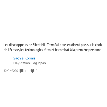
publication
:
Les développeurs de Silent Hill: Townfall nous en disent plus sur le choix
de l’Écosse, les technologies rétro et le combat à la première personne
Sachie Kobari
PlayStation.Blog Japan
Date
1
9
30/07/2026
de
publication
: