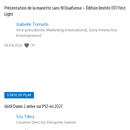
Présentation de la manette sans fil DualSense – Édition limitée 007 First
Light
Isabelle Tomatis
Vice-présidente, Marketing international, Sony Interactive
Entertainment
Date
34
08/04/2026
de
publication
:
STATE OF PLAY
Until Dawn 2 arrive sur PS5 en 2027
Postée
Stu Tilley
dans
Creative Director, Firesprite Games
: