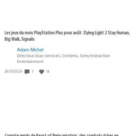
Les jeux du mois PlayStation Plus pour août : Dying Light 2 Stay Human,
Big Walk, Signalis
Adam Michel
Directeur Jeux-services, Contenu, Sony Interactive
Entertainment
Date
3
14
28/07/2026
de
publication
:
Compte rendu de Beast of Reincarnation : des combats riches en