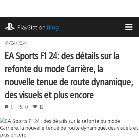
Accéder
au
contenu
playstation.com
PlayStation
.Blog
MEN
18/04/2024
EA Sports F1 24 : des détails sur la
refonte du mode Carrière, la
nouvelle tenue de route dynamique,
des visuels et plus encore
0
0
12