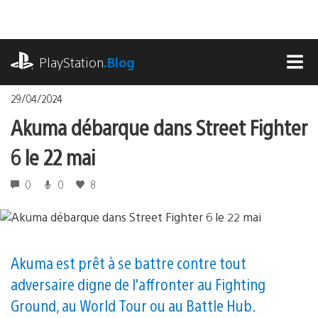
Accéder
au
contenu
playstation.com
PlayStation
.Blog
MEN
29/04/2024
Akuma débarque dans Street Fighter
6 le 22 mai
0
0
8
Akuma est prêt à se battre contre tout
adversaire digne de l'affronter au Fighting
Ground, au World Tour ou au Battle Hub.