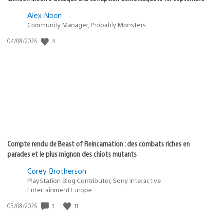
Alex Noon
Community Manager, Probably Monsters
Date
4
04/08/2026
de
publication
:
Compte rendu de Beast of Reincarnation : des combats riches en
parades et le plus mignon des chiots mutants
Corey Brotherson
PlayStation Blog Contributor, Sony Interactive
Entertainment Europe
Date
1
11
03/08/2026
de