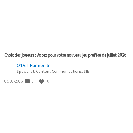
publication
:
Choix des joueurs : Votez pour votre nouveau jeu préféré de juillet 2026
O’Dell Harmon Jr.
Specialist, Content Communications, SIE
Date
3
10
03/08/2026
de
publication
: