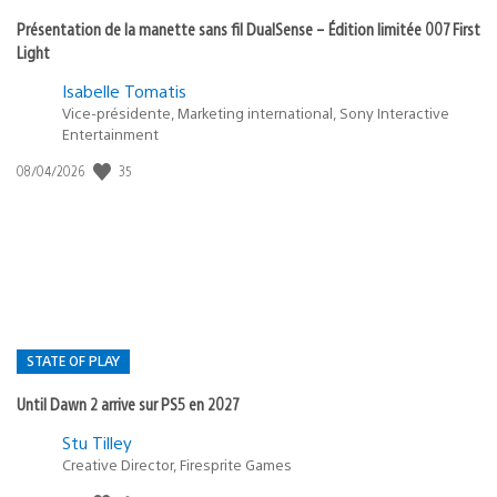
Présentation de la manette sans fil DualSense – Édition limitée 007 First
Light
Isabelle Tomatis
Vice-présidente, Marketing international, Sony Interactive
Entertainment
Date
35
08/04/2026
de
publication
:
STATE OF PLAY
Until Dawn 2 arrive sur PS5 en 2027
Postée
Stu Tilley
dans
Creative Director, Firesprite Games
: