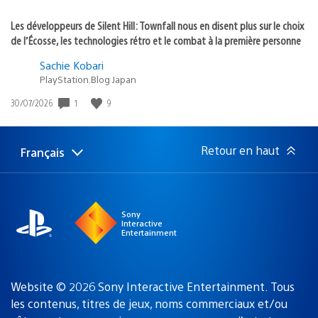
Les développeurs de Silent Hill: Townfall nous en disent plus sur le choix
de l’Écosse, les technologies rétro et le combat à la première personne
Sachie Kobari
PlayStation.Blog Japan
Date
1
9
30/07/2026
de
publication
:
Retour en haut
Français
Choisir
Région
une
actuelle
région
:
Sony
Interactive
Entertainment
Website © 2026 Sony Interactive Entertainment. Tous
les contenus, titres de jeux, noms commerciaux et/ou