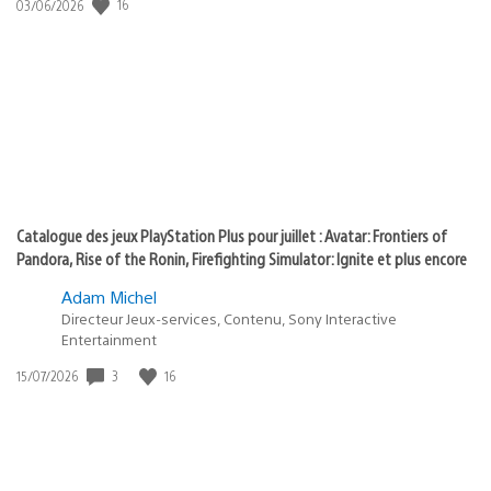
Date
16
03/06/2026
state
de
of
publication
:
play
Catalogue des jeux PlayStation Plus pour juillet : Avatar: Frontiers of
Pandora, Rise of the Ronin, Firefighting Simulator: Ignite et plus encore
Adam Michel
Directeur Jeux-services, Contenu, Sony Interactive
Entertainment
Date
3
16
15/07/2026
de
publication
: