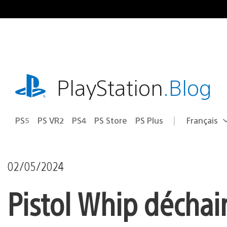
Accéder
au
contenu
playstation.com
PlayStation
.Blog
PS5
PS VR2
PS4
PS Store
PS Plus
Français
Choisir
Région
une
actuelle
région
:
02/05/2024
Pistol Whip déchai