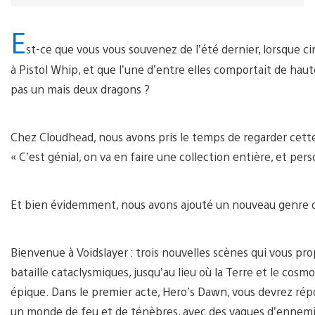
E
st-ce que vous vous souvenez de l’été dernier, lorsque ci
à Pistol Whip, et que l’une d’entre elles comportait de haut
pas un mais deux dragons ?
Chez Cloudhead, nous avons pris le temps de regarder cette 
« C’est génial, on va en faire une collection entière, et p
Et bien évidemment, nous avons ajouté un nouveau genre d
Bienvenue à Voidslayer : trois nouvelles scènes qui vous pr
bataille cataclysmiques, jusqu’au lieu où la Terre et le co
épique. Dans le premier acte, Hero’s Dawn, vous devrez répon
un monde de feu et de ténèbres, avec des vagues d’ennemis 