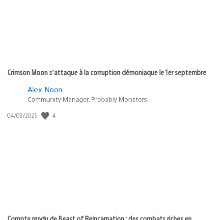
Crimson Moon s’attaque à la corruption démoniaque le 1er septembre
Alex Noon
Community Manager, Probably Monsters
Date
4
04/08/2026
de
publication
:
Compte rendu de Beast of Reincarnation : des combats riches en