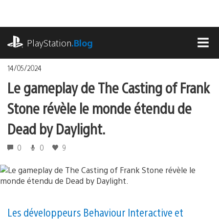
Accéder
au
contenu
playstation.com
PlayStation
.Blog
MEN
14/05/2024
Le gameplay de The Casting of Frank
Stone révèle le monde étendu de
Dead by Daylight.
0
0
9
Les développeurs Behaviour Interactive et