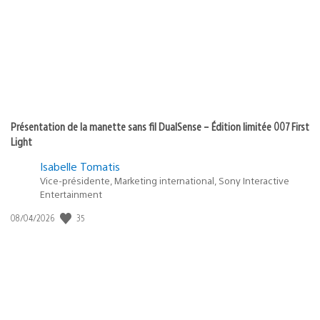
Présentation de la manette sans fil DualSense – Édition limitée 007 First
Light
Isabelle Tomatis
Vice-présidente, Marketing international, Sony Interactive
Entertainment
Date
35
08/04/2026
de
publication
: