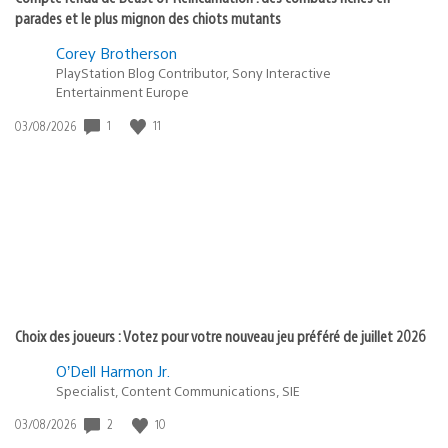
parades et le plus mignon des chiots mutants
Corey Brotherson
PlayStation Blog Contributor, Sony Interactive
Entertainment Europe
Date
1
11
03/08/2026
de
publication
:
Choix des joueurs : Votez pour votre nouveau jeu préféré de juillet 2026
O’Dell Harmon Jr.
Specialist, Content Communications, SIE
Date
2
10
03/08/2026
de