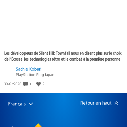
publication
:
Les développeurs de Silent Hill: Townfall nous en disent plus sur le choix
de l’Écosse, les technologies rétro et le combat à la première personne
Sachie Kobari
PlayStation.Blog Japan
Date
1
9
30/07/2026
de
publication
:
Retour en haut
Français
Choisir
Région
une
actuelle
région
: