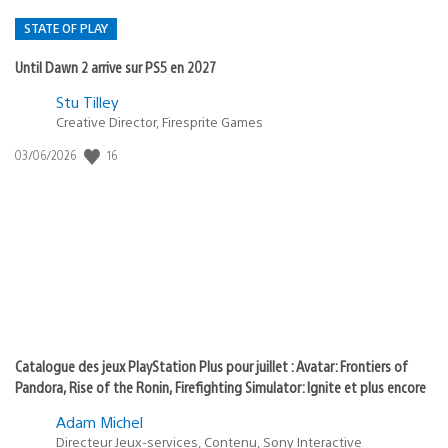
STATE OF PLAY
Until Dawn 2 arrive sur PS5 en 2027
Postée
Stu Tilley
dans
Creative Director, Firesprite Games
:
Date
16
03/06/2026
state
de
of
publication
:
play
Catalogue des jeux PlayStation Plus pour juillet : Avatar: Frontiers of
Pandora, Rise of the Ronin, Firefighting Simulator: Ignite et plus encore
Adam Michel
Directeur Jeux-services, Contenu, Sony Interactive