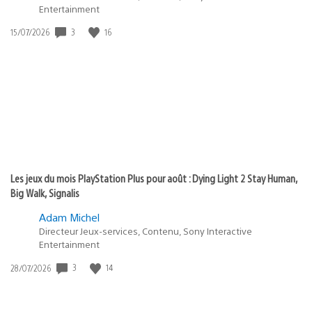
Entertainment
Date
3
16
15/07/2026
de
publication
:
Les jeux du mois PlayStation Plus pour août : Dying Light 2 Stay Human,
Big Walk, Signalis
Adam Michel
Directeur Jeux-services, Contenu, Sony Interactive
Entertainment
Date
3
14
28/07/2026
de
publication
: