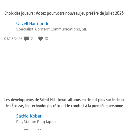
Choix des joueurs : Votez pour votre nouveau jeu préféré de juillet 2026
O’Dell Harmon Jr.
Specialist, Content Communications, SIE
Date
2
10
03/08/2026
de
publication
:
Les développeurs de Silent Hill: Townfall nous en disent plus sur le choix
de l’Écosse, les technologies rétro et le combat à la première personne
Sachie Kobari
PlayStation.Blog Japan