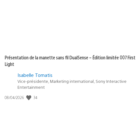
Présentation de la manette sans fil DualSense – Édition limitée 007 First
Light
Isabelle Tomatis
Vice-présidente, Marketing international, Sony Interactive
Entertainment
Date
34
08/04/2026
de
publication
: