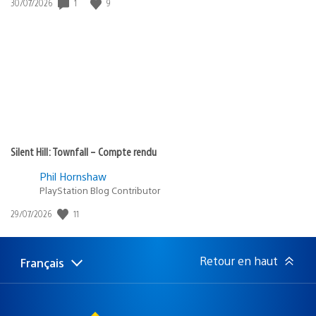
Date
1
9
30/07/2026
de
publication
:
Silent Hill: Townfall – Compte rendu
Phil Hornshaw
PlayStation Blog Contributor
Date
11
29/07/2026
de
publication
:
Retour en haut
Français
Choisir
Région
une
actuelle
région
: