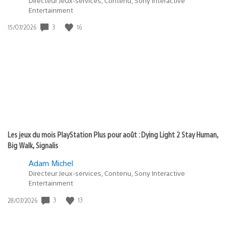
Directeur Jeux-services, Contenu, Sony Interactive
Entertainment
Date
3
16
15/07/2026
de
publication
:
Les jeux du mois PlayStation Plus pour août : Dying Light 2 Stay Human,
Big Walk, Signalis
Adam Michel
Directeur Jeux-services, Contenu, Sony Interactive
Entertainment
Date
3
13
28/07/2026
de
publication
: