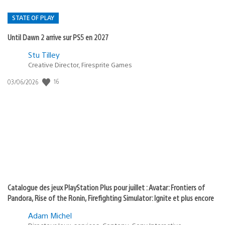
STATE OF PLAY
Until Dawn 2 arrive sur PS5 en 2027
Postée
Stu Tilley
dans
Creative Director, Firesprite Games
:
Date
16
03/06/2026
state
de
of
publication
:
play
Catalogue des jeux PlayStation Plus pour juillet : Avatar: Frontiers of
Pandora, Rise of the Ronin, Firefighting Simulator: Ignite et plus encore
Adam Michel