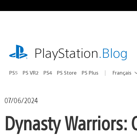
Accéder
au
contenu
playstation.com
PlayStation
.Blog
PS5
PS VR2
PS4
PS Store
PS Plus
Français
Choisir
Région
une
actuelle
région
:
07/06/2024
Dynasty Warriors: O