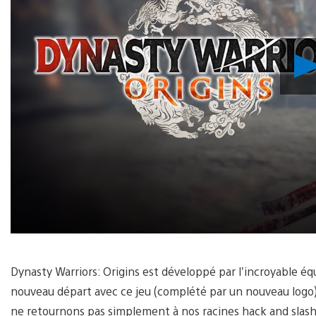
Dynasty Warriors: Origins est développé par l’incroyable é
nouveau départ avec ce jeu (complété par un nouveau logo)
ne retournons pas simplement à nos racines hack and slash 