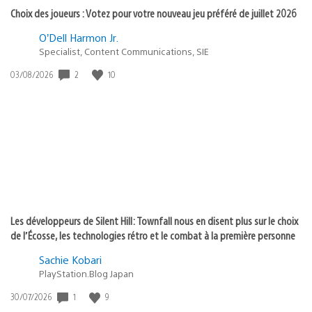
Choix des joueurs : Votez pour votre nouveau jeu préféré de juillet 2026
O’Dell Harmon Jr.
Specialist, Content Communications, SIE
Date
2
10
03/08/2026
de
publication
:
Les développeurs de Silent Hill: Townfall nous en disent plus sur le choix
de l’Écosse, les technologies rétro et le combat à la première personne
Sachie Kobari
PlayStation.Blog Japan
Date
1
9
30/07/2026
de