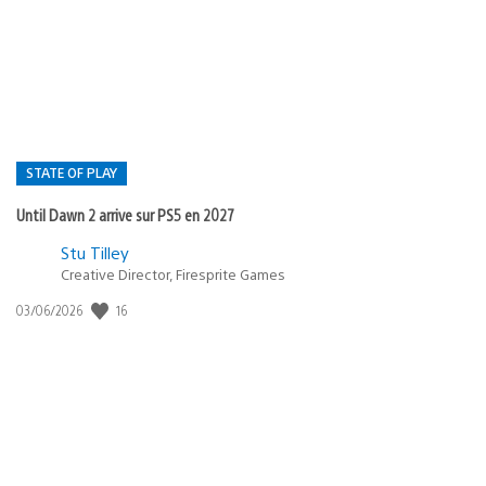
de
publication
:
STATE OF PLAY
Until Dawn 2 arrive sur PS5 en 2027
Postée
Stu Tilley
dans
Creative Director, Firesprite Games
:
Date
16
03/06/2026
state
de
of
publication
:
play