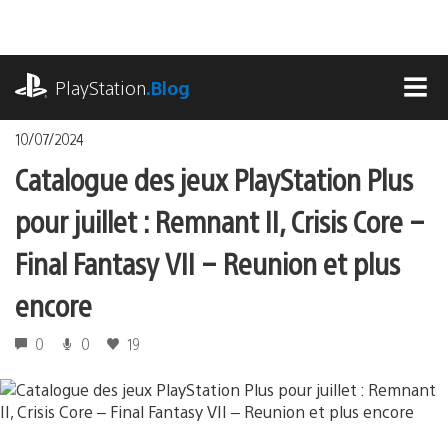
Accéder
au
contenu
playstation.com
PlayStation
.Blog
MEN
10/07/2024
Catalogue des jeux PlayStation Plus
pour juillet : Remnant II, Crisis Core –
Final Fantasy VII – Reunion et plus
encore
0
0
19