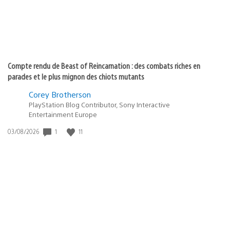
Compte rendu de Beast of Reincarnation : des combats riches en
parades et le plus mignon des chiots mutants
Corey Brotherson
PlayStation Blog Contributor, Sony Interactive
Entertainment Europe
Date
1
11
03/08/2026
de
publication
: