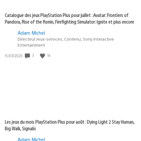
Catalogue des jeux PlayStation Plus pour juillet : Avatar: Frontiers of
Pandora, Rise of the Ronin, Firefighting Simulator: Ignite et plus encore
Adam Michel
Directeur Jeux-services, Contenu, Sony Interactive
Entertainment
Date
3
16
15/07/2026
de
publication
:
Les jeux du mois PlayStation Plus pour août : Dying Light 2 Stay Human,
Big Walk, Signalis
Adam Michel