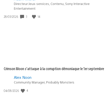
Directeur Jeux-services, Contenu, Sony Interactive
Entertainment
Date
3
14
28/07/2026
de
publication
:
Crimson Moon s’attaque à la corruption démoniaque le 1er septembre
Alex Noon
Community Manager, Probably Monsters
Date
4
04/08/2026
de
publication
: