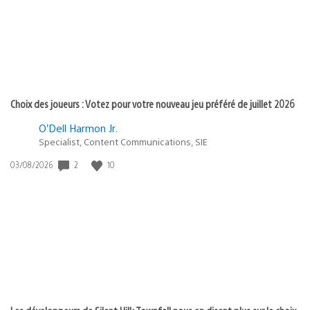
Choix des joueurs : Votez pour votre nouveau jeu préféré de juillet 2026
O’Dell Harmon Jr.
Specialist, Content Communications, SIE
Date
2
10
03/08/2026
de
publication
: