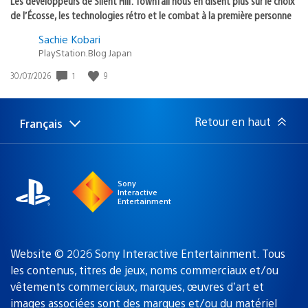
Les développeurs de Silent Hill: Townfall nous en disent plus sur le choix
de l’Écosse, les technologies rétro et le combat à la première personne
Sachie Kobari
PlayStation.Blog Japan
Date
1
9
30/07/2026
de
publication
:
Retour en haut
Français
Choisir
Région
une
actuelle
région
:
Sony
Interactive
Entertainment
Website © 2026 Sony Interactive Entertainment. Tous
les contenus, titres de jeux, noms commerciaux et/ou
vêtements commerciaux, marques, œuvres d’art et
images associées sont des marques
et/ou du matériel