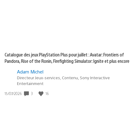
of
publication
:
play
Catalogue des jeux PlayStation Plus pour juillet : Avatar: Frontiers of
Pandora, Rise of the Ronin, Firefighting Simulator: Ignite et plus encore
Adam Michel
Directeur Jeux-services, Contenu, Sony Interactive
Entertainment
Date
3
16
15/07/2026
de
publication
: