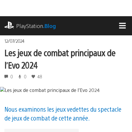
Accéder
au
contenu
playstation.com
PlayStation
.Blog
MEN
12/07/2024
Les jeux de combat principaux de
l’Evo 2024
0
0
48
Nous examinons les jeux vedettes du spectacle
de jeux de combat de cette année.