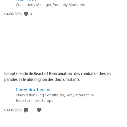
Community Manager, Probably Monsters
Date
4
04/08/2026
de
publication
:
Compte rendu de Beast of Reincarnation : des combats riches en
parades et le plus mignon des chiots mutants
Corey Brotherson
PlayStation Blog Contributor, Sony Interactive
Entertainment Europe
Date
1
11
03/08/2026
de
publication
: