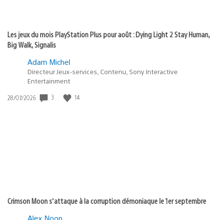
Les jeux du mois PlayStation Plus pour août : Dying Light 2 Stay Human,
Big Walk, Signalis
Adam Michel
Directeur Jeux-services, Contenu, Sony Interactive
Entertainment
Date
3
14
28/07/2026
de
publication
:
Crimson Moon s’attaque à la corruption démoniaque le 1er septembre
Alex Noon