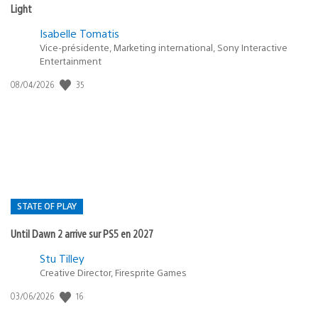
Light
Isabelle Tomatis
Vice-présidente, Marketing international, Sony Interactive
Entertainment
Date
35
08/04/2026
de
publication
:
STATE OF PLAY
Until Dawn 2 arrive sur PS5 en 2027
Postée
Stu Tilley
dans
Creative Director, Firesprite Games
:
Date
16
03/06/2026
state
de