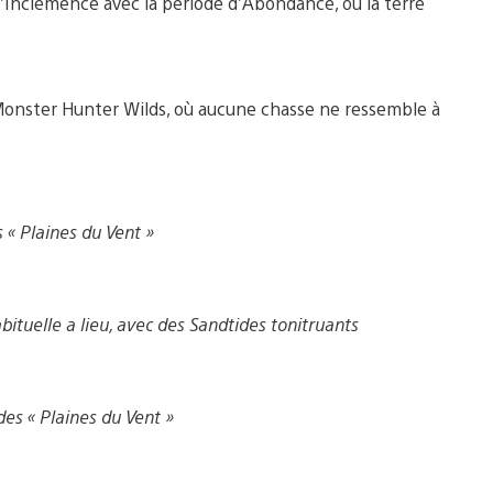
 l’Inclémence avec la période d’Abondance, où la terre
Monster Hunter Wilds, où aucune chasse ne ressemble à
 « Plaines du Vent »
bituelle a lieu, avec des Sandtides tonitruants
es « Plaines du Vent »