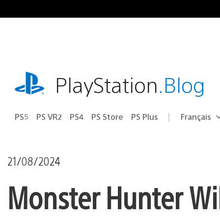
Accéder
au
contenu
playstation.com
PlayStation
.Blog
PS5
PS VR2
PS4
PS Store
PS Plus
Français
Choisir
Région
une
actuelle
région
:
21/08/2024
Monster Hunter Wild