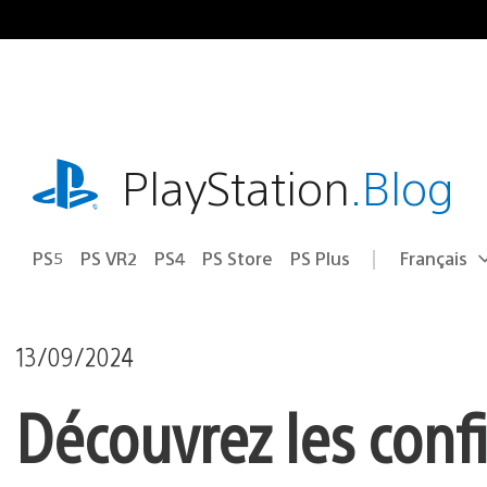
Accéder
au
contenu
playstation.com
PlayStation
.Blog
PS5
PS VR2
PS4
PS Store
PS Plus
Français
Choisir
Région
une
actuelle
région
:
13/09/2024
Découvrez les conf