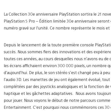
image
La Collection 30e anniversaire PlayStation sortira le 21 no
PlayStation 5 Pro – Édition limitée 30e anniversaire seron
numéro gravé sur l’unité. Ce nombre représente le mois et 
Depuis le lancement de la toute première console PlaySta
succès. Nous sommes fiers des innovations et des expérie
toutes ces années, au cours desquelles nous n’avons eu de 
les écrans affichaient environ 300 000 pixels, un nombre qui
d’aujourd’hui. De plus, le son stéréo s’est changé peu à peu
l’audio 3D. Les manettes de jeu ont également évolué, tout
complétées par des joysticks analogiques et la fonction de 
haptique et les gâchettes adaptatives. Nous avons toujours 
pour jouer. Nous voyons le début de notre parcours comme u
Entertainment. C’est pourquoi nous commémorons ces 30 de