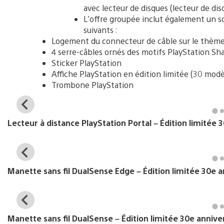
avec lecteur de disques (lecteur de d
L’offre groupée inclut également un soc
suivants :
Logement du connecteur de câble sur le thème 
4 serre-câbles ornés des motifs PlayStation Sh
Sticker PlayStation
Affiche PlayStation en édition limitée (30 modè
Trombone PlayStation
View
and
Lecteur à distance PlayStation Portal – Édition limitée 3
download
image
View
and
Manette sans fil DualSense Edge – Édition limitée 30e a
download
image
View
and
Manette sans fil DualSense – Édition limitée 30e anniver
download