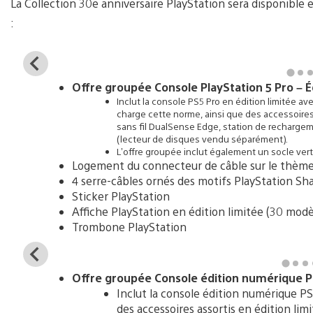
La Collection 30e anniversaire PlayStation sera disponible e
:
View
and
Offre groupée Console PlayStation 5 Pro – É
download
Inclut la console PS5 Pro en édition limitée ave
image
charge cette norme, ainsi que des accessoires 
sans fil DualSense Edge, station de recharge
(lecteur de disques vendu séparément).
L’offre groupée inclut également un socle verti
Logement du connecteur de câble sur le thème 
4 serre-câbles ornés des motifs PlayStation Sh
Sticker PlayStation
Affiche PlayStation en édition limitée (30 modè
Trombone PlayStation
View
and
Offre groupée Console édition numérique Pla
download
Inclut la console édition numérique PS
image
des accessoires assortis en édition lim