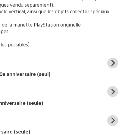
isques vendu séparément).
le vertical, ainsi que les objets collector spéciaux
de la manette PlayStation originelle
apes
les possibles)
View
and
0e anniversaire (seul)
down
imag
View
and
nniversaire (seule)
down
imag
View
and
saire (seule)
down