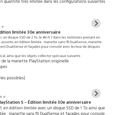
n quantité très limitée dans les configurations suivantes
View
and
dition limitée 30e anniversaire
down
c un disque SSD de 2 To, le Wi-Fi 7 dans les territoires prenant en
imag
assortis en édition limitée : manette sans fil DualSense, manette
ment DualSense et façades pour console avec lecteur de disques
cal, ainsi que les objets collector spéciaux suivants :
de la manette PlayStation originelle
apes
les possibles)
View
and
yStation 5 – Édition limitée 30e anniversaire
down
5 en édition limitée avec un disque SSD de 1 To ainsi que
imag
itée : manette sans fil DualSense et façades pour console