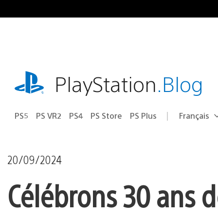
Accéder
au
contenu
playstation.com
PlayStation
.Blog
PS5
PS VR2
PS4
PS Store
PS Plus
Français
Choisir
Région
une
actuelle
région
:
20/09/2024
Célébrons 30 ans d