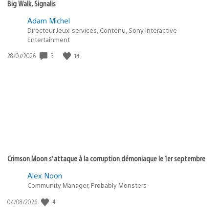
Big Walk, Signalis
Adam Michel
Directeur Jeux-services, Contenu, Sony Interactive
Entertainment
Date
3
14
28/07/2026
de
publication
:
Crimson Moon s’attaque à la corruption démoniaque le 1er septembre
Alex Noon
Community Manager, Probably Monsters
Date
4
04/08/2026
de
publication