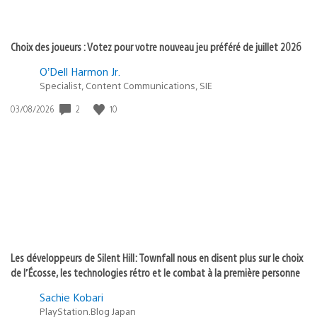
Choix des joueurs : Votez pour votre nouveau jeu préféré de juillet 2026
O’Dell Harmon Jr.
Specialist, Content Communications, SIE
Date
2
10
03/08/2026
de
publication
:
Les développeurs de Silent Hill: Townfall nous en disent plus sur le choix
de l’Écosse, les technologies rétro et le combat à la première personne
Sachie Kobari
PlayStation.Blog Japan