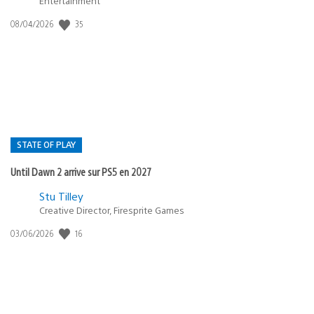
Entertainment
Date
35
08/04/2026
de
publication
:
STATE OF PLAY
Until Dawn 2 arrive sur PS5 en 2027
Postée
Stu Tilley
dans
Creative Director, Firesprite Games
:
Date
16
03/06/2026
state
de
of
publication
:
play