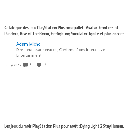
Catalogue des jeux PlayStation Plus pour juillet : Avatar: Frontiers of
Pandora, Rise of the Ronin, Firefighting Simulator: Ignite et plus encore
Adam Michel
Directeur Jeux-services, Contenu, Sony Interactive
Entertainment
Date
3
16
15/07/2026
de
publication
:
Les jeux du mois PlayStation Plus pour août : Dying Light 2 Stay Human,