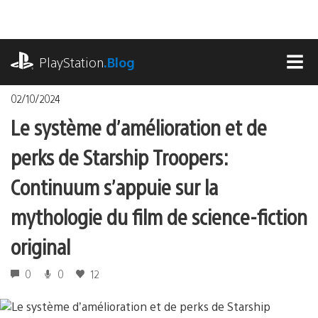
Accéder
au
contenu
playstation.com
PlayStation
.Blog
MEN
02/10/2024
Le système d’amélioration et de
perks de Starship Troopers:
Continuum s’appuie sur la
mythologie du film de science-fiction
original
0
0
12