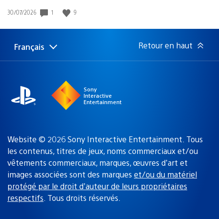
Date
1
9
30/07/2026
de
publication
:
Retour en haut
Français
Choisir
Région
une
actuelle
région
:
Sony
Interactive
Entertainment
Website © 2026 Sony Interactive Entertainment. Tous
les contenus, titres de jeux, noms commerciaux et/ou
vêtements commerciaux, marques, œuvres d’art et
images associées sont des marques
et/ou du matériel
protégé par le droit d’auteur de leurs propriétaires
respectifs
. Tous droits réservés.