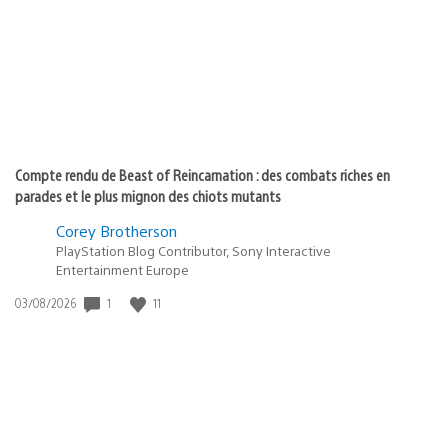
:
Compte rendu de Beast of Reincarnation : des combats riches en
parades et le plus mignon des chiots mutants
Corey Brotherson
PlayStation Blog Contributor, Sony Interactive
Entertainment Europe
Date
1
11
03/08/2026
de
publication
: