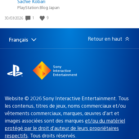
Sachie Kobari
PlayStation.Blog Japan
Date
1
9
30/07/2026
de
publication
:
Retour en haut
Français
Choisir
Région
une
actuelle
région
:
Sony
Interactive
Entertainment
Website © 2026 Sony Interactive Entertainment. Tous
les contenus, titres de jeux, noms commerciaux et/ou
vêtements commerciaux, marques, œuvres d’art et
images associées sont des marques
et/ou du matériel
protégé par le droit d’auteur de leurs propriétaires
respectifs
. Tous droits réservés.