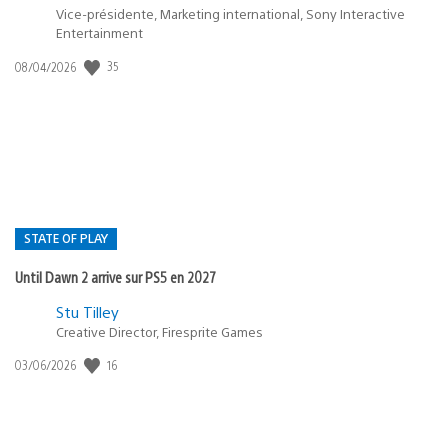
Vice-présidente, Marketing international, Sony Interactive
Entertainment
Date
35
08/04/2026
de
publication
:
STATE OF PLAY
Until Dawn 2 arrive sur PS5 en 2027
Postée
Stu Tilley
dans
Creative Director, Firesprite Games
:
Date
16
03/06/2026
state
de
of
publication
:
play