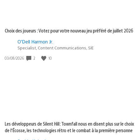
Choix des joueurs : Votez pour votre nouveau jeu préféré de juillet 2026
O’Dell Harmon Jr.
Specialist, Content Communications, SIE
Date
2
10
03/08/2026
de
publication
:
Les développeurs de Silent Hill: Townfall nous en disent plus sur le choix
de l’Écosse, les technologies rétro et le combat à la première personne