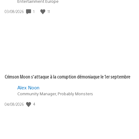
Entertainment Europe
Date
1
11
03/08/2026
de
publication
:
Crimson Moon s’attaque à la corruption démoniaque le 1er septembre
Alex Noon
Community Manager, Probably Monsters
Date
4
04/08/2026
de
publication
: