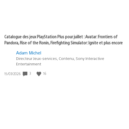
Catalogue des jeux PlayStation Plus pour juillet : Avatar: Frontiers of
Pandora, Rise of the Ronin, Firefighting Simulator: Ignite et plus encore
Adam Michel
Directeur Jeux-services, Contenu, Sony Interactive
Entertainment
Date
3
16
15/07/2026
de
publication
: