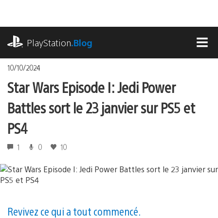
Accéder
au
contenu
playstation.com
PlayStation
.Blog
MEN
10/10/2024
Star Wars Episode I: Jedi Power
Battles sort le 23 janvier sur PS5 et
PS4
1
0
10
Revivez ce qui a tout commencé.