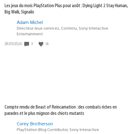
Les jeux du mois PlayStation Plus pour août : Dying Light 2 Stay Human,
Big Walk, Signalis
Adam Michel
Directeur Jeux-services, Contenu, Sony Interactive
Entertainment
Date
3
14
28/07/2026
de
publication
:
Compte rendu de Beast of Reincarnation : des combats riches en
parades et le plus mignon des chiots mutants
Corey Brotherson
PlayStation Blog Contributor, Sony Interactive