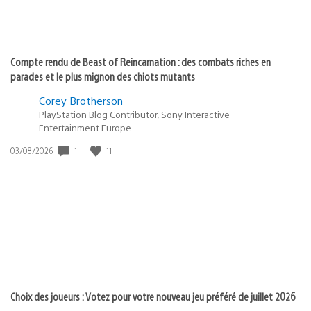
Compte rendu de Beast of Reincarnation : des combats riches en
parades et le plus mignon des chiots mutants
Corey Brotherson
PlayStation Blog Contributor, Sony Interactive
Entertainment Europe
Date
1
11
03/08/2026
de
publication
:
Choix des joueurs : Votez pour votre nouveau jeu préféré de juillet 2026