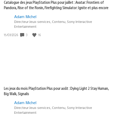
Catalogue des jeux PlayStation Plus pour juillet : Avatar: Frontiers of
Pandora, Rise of the Ronin, Firefighting Simulator: Ignite et plus encore
Adam Michel
Directeur Jeux-services, Contenu, Sony Interactive
Entertainment
Date
3
16
15/07/2026
de
publication
:
Les jeux du mois PlayStation Plus pour août : Dying Light 2 Stay Human,
Big Walk, Signalis
Adam Michel
Directeur Jeux-services, Contenu, Sony Interactive
Entertainment