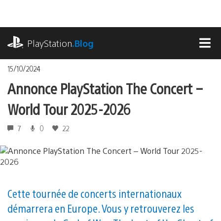
Accéder
au
contenu
playstation.com
PlayStation
.Blog
MEN
15/10/2024
Annonce PlayStation The Concert –
World Tour 2025-2026
7
0
22
Cette tournée de concerts internationaux
démarrera en Europe. Vous y retrouverez les