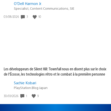
O’Dell Harmon Jr.
Specialist, Content Communications, SIE
Date
3
10
03/08/2026
de
publication
:
Les développeurs de Silent Hill: Townfall nous en disent plus sur le choix
de l’Écosse, les technologies rétro et le combat à la première personne
Sachie Kobari
PlayStation.Blog Japan
Date
1
9
30/07/2026
de
publication
: