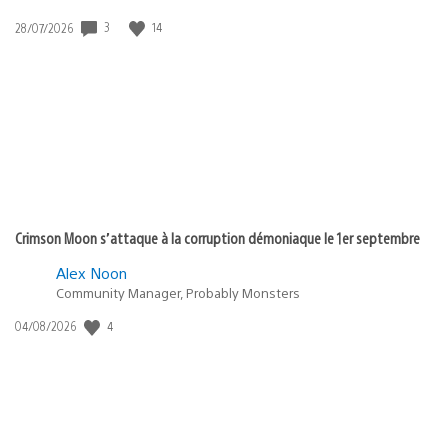
Date
3
14
28/07/2026
de
publication
:
Crimson Moon s’attaque à la corruption démoniaque le 1er septembre
Alex Noon
Community Manager, Probably Monsters
Date
4
04/08/2026
de
publication
: