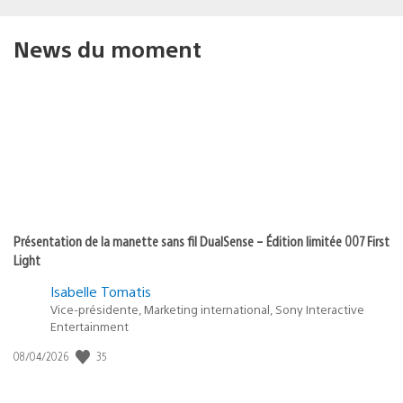
News du moment
Présentation de la manette sans fil DualSense – Édition limitée 007 First
Light
Isabelle Tomatis
Vice-présidente, Marketing international, Sony Interactive
Entertainment
Date
35
08/04/2026
de
publication