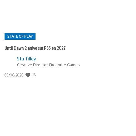
:
STATE OF PLAY
Until Dawn 2 arrive sur PS5 en 2027
Postée
Stu Tilley
dans
Creative Director, Firesprite Games
:
Date
16
03/06/2026
state
de
of
publication
:
play