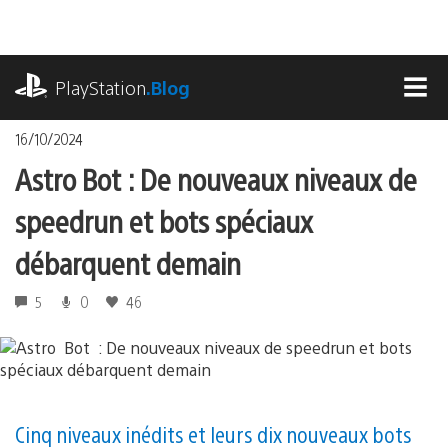
Accéder
au
contenu
playstation.com
PlayStation
.Blog
MEN
16/10/2024
Astro Bot : De nouveaux niveaux de
speedrun et bots spéciaux
débarquent demain
5
0
46
Cinq niveaux inédits et leurs dix nouveaux bots