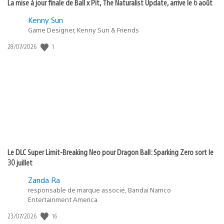
La mise à jour finale de Ball x Pit, The Naturalist Update, arrive le 6 août
Kenny Sun
Game Designer, Kenny Sun & Friends
Date
1
28/07/2026
de
publication
:
Le DLC Super Limit-Breaking Neo pour Dragon Ball: Sparking Zero sort le
30 juillet
Zanda Ra
responsable de marque associé, Bandai Namco
Entertainment America
Date
16
23/07/2026