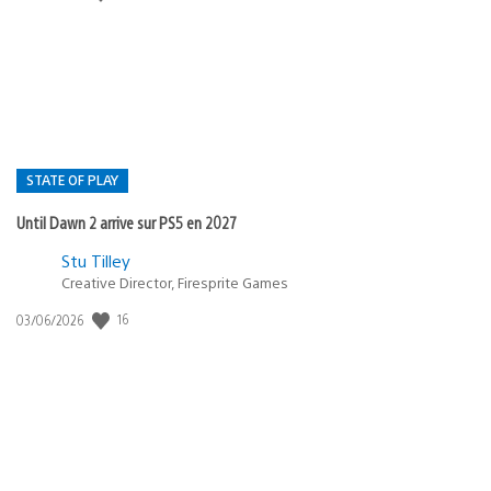
de
publication
:
STATE OF PLAY
Until Dawn 2 arrive sur PS5 en 2027
Postée
Stu Tilley
dans
Creative Director, Firesprite Games
:
Date
16
03/06/2026
state
de
of
publication
:
play