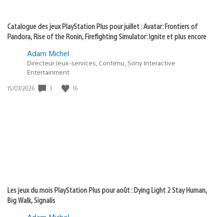
Catalogue des jeux PlayStation Plus pour juillet : Avatar: Frontiers of
Pandora, Rise of the Ronin, Firefighting Simulator: Ignite et plus encore
Adam Michel
Directeur Jeux-services, Contenu, Sony Interactive
Entertainment
Date
3
16
15/07/2026
de
publication
:
Les jeux du mois PlayStation Plus pour août : Dying Light 2 Stay Human,
Big Walk, Signalis
Adam Michel