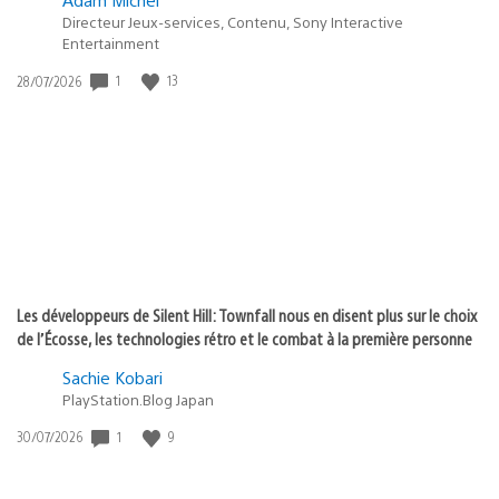
Directeur Jeux-services, Contenu, Sony Interactive
Entertainment
Date
1
13
28/07/2026
de
publication
:
Les développeurs de Silent Hill: Townfall nous en disent plus sur le choix
de l’Écosse, les technologies rétro et le combat à la première personne
Sachie Kobari
PlayStation.Blog Japan
Date
1
9
30/07/2026
de
publication
: