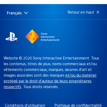
de
publication
:
Retour en haut
Français
Choisir
Région
une
actuelle
région
:
Sony
Interactive
Entertainment
Website © 2026 Sony Interactive Entertainment. Tous
les contenus, titres de jeux, noms commerciaux et/ou
vêtements commerciaux, marques, œuvres d’art et
images associées sont des marques
et/ou du matériel
protégé par le droit d’auteur de leurs propriétaires
respectifs
. Tous droits réservés.
Conditions d’utilisation
Politique de confidentialité