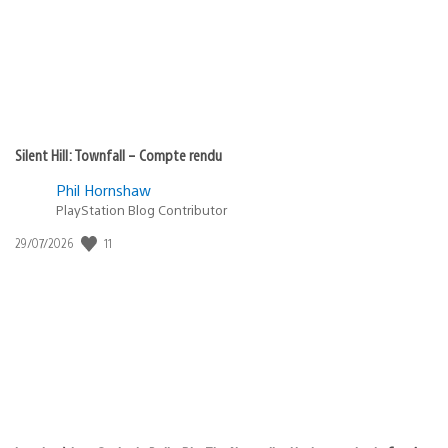
Silent Hill: Townfall – Compte rendu
Phil Hornshaw
PlayStation Blog Contributor
Date
11
29/07/2026
de
publication
: