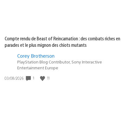
Compte rendu de Beast of Reincarnation : des combats riches en
parades et le plus mignon des chiots mutants
Corey Brotherson
PlayStation Blog Contributor, Sony Interactive
Entertainment Europe
Date
1
11
03/08/2026
de
publication
: