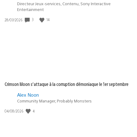
Directeur Jeux-services, Contenu, Sony Interactive
Entertainment
Date
3
14
28/07/2026
de
publication
:
Crimson Moon s’attaque à la corruption démoniaque le 1er septembre
Alex Noon
Community Manager, Probably Monsters
Date
4
04/08/2026
de
publication
: