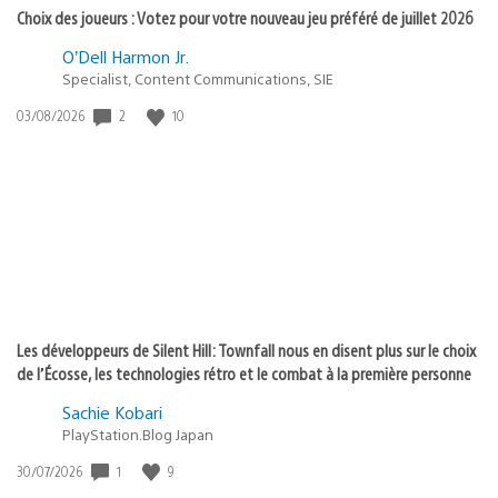
Choix des joueurs : Votez pour votre nouveau jeu préféré de juillet 2026
O’Dell Harmon Jr.
Specialist, Content Communications, SIE
Date
2
10
03/08/2026
de
publication
:
Les développeurs de Silent Hill: Townfall nous en disent plus sur le choix
de l’Écosse, les technologies rétro et le combat à la première personne
Sachie Kobari
PlayStation.Blog Japan
Date
1
9
30/07/2026
de