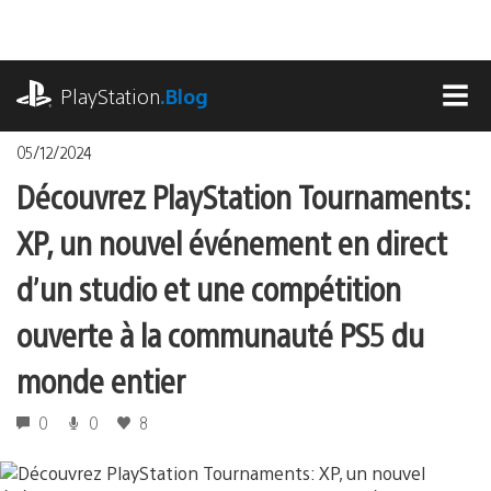
Accéder
au
contenu
playstation.com
PlayStation
.Blog
MEN
05/12/2024
Découvrez PlayStation Tournaments:
XP, un nouvel événement en direct
d’un studio et une compétition
ouverte à la communauté PS5 du
monde entier
0
0
8