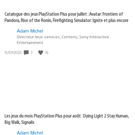
Catalogue des jeux PlayStation Plus pour juillet : Avatar: Frontiers of
Pandora, Rise of the Ronin, Firefighting Simulator: Ignite et plus encore
Adam Michel
Directeur Jeux-services, Contenu, Sony Interactive
Entertainment
Date
3
16
15/07/2026
de
publication
:
Les jeux du mois PlayStation Plus pour août : Dying Light 2 Stay Human,
Big Walk, Signalis
Adam Michel