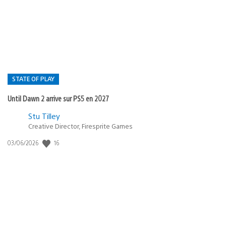
de
publication
:
STATE OF PLAY
Until Dawn 2 arrive sur PS5 en 2027
Postée
Stu Tilley
dans
Creative Director, Firesprite Games
:
Date
16
03/06/2026
state
de
of
publication
:
play