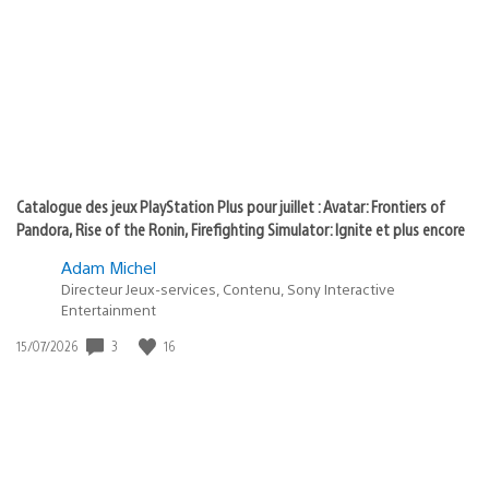
of
publication
:
play
Catalogue des jeux PlayStation Plus pour juillet : Avatar: Frontiers of
Pandora, Rise of the Ronin, Firefighting Simulator: Ignite et plus encore
Adam Michel
Directeur Jeux-services, Contenu, Sony Interactive
Entertainment
Date
3
16
15/07/2026
de
publication
: