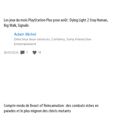
Les jeux du mois PlayStation Plus pour août : Dying Light 2 Stay Human,
Big Walk, Signalis
Adam Michel
Directeur Jeux-services, Contenu, Sony Interactive
Entertainment
Date
3
14
28/07/2026
de
publication
:
Compte rendu de Beast of Reincarnation : des combats riches en
parades et le plus mignon des chiots mutants