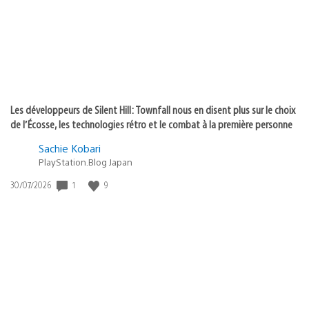
:
Les développeurs de Silent Hill: Townfall nous en disent plus sur le choix
de l’Écosse, les technologies rétro et le combat à la première personne
Sachie Kobari
PlayStation.Blog Japan
Date
1
9
30/07/2026
de
publication
: