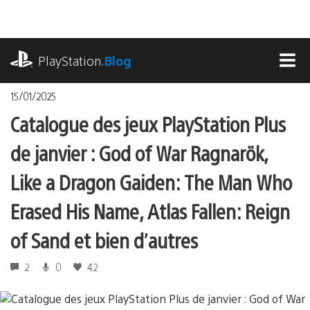
Accéder
au
contenu
playstation.com
PlayStation
.Blog
MEN
15/01/2025
Catalogue des jeux PlayStation Plus
de janvier : God of War Ragnarök,
Like a Dragon Gaiden: The Man Who
Erased His Name, Atlas Fallen: Reign
of Sand et bien d’autres
2
0
42