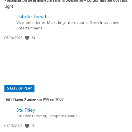
Light
Isabelle Tomatis
Vice-présidente, Marketing international, Sony Interactive
Entertainment
Date
34
08/04/2026
de
publication
:
STATE OF PLAY
Until Dawn 2 arrive sur PS5 en 2027
Postée
Stu Tilley
dans
Creative Director, Firesprite Games
:
Date
16
03/06/2026
state
de