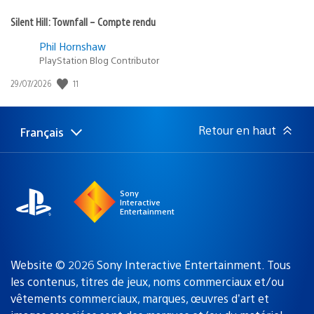
Silent Hill: Townfall – Compte rendu
Phil Hornshaw
PlayStation Blog Contributor
Date
11
29/07/2026
de
publication
:
Retour en haut
Français
Choisir
Région
une
actuelle
région
:
Sony
Interactive
Entertainment
Website © 2026 Sony Interactive Entertainment. Tous
les contenus, titres de jeux, noms commerciaux et/ou
vêtements commerciaux, marques, œuvres d’art et