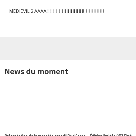
MEDIEVIL 2 AAAAHHHHHHHHHHHH!!!!!!!!!!!!!!
News du moment
Présentation de la manette sans fil DualSense – Édition limitée 007 First