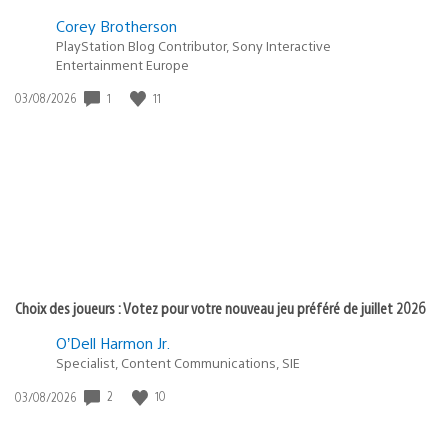
Corey Brotherson
PlayStation Blog Contributor, Sony Interactive
Entertainment Europe
Date
1
11
03/08/2026
de
publication
:
Choix des joueurs : Votez pour votre nouveau jeu préféré de juillet 2026
O’Dell Harmon Jr.
Specialist, Content Communications, SIE
Date
2
10
03/08/2026
de
publication