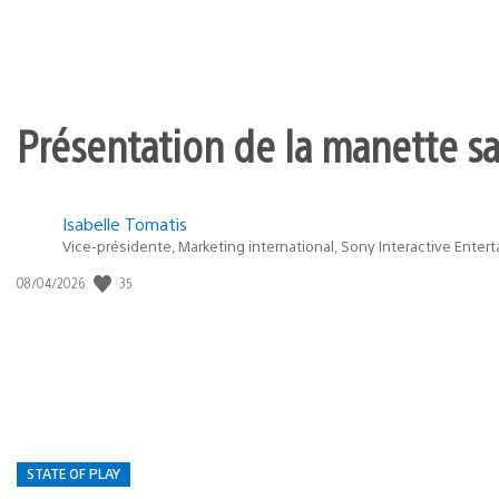
Présentation de la manette san
Isabelle Tomatis
Vice-présidente, Marketing international, Sony Interactive Enter
Date
35
08/04/2026
de
publication
:
STATE OF PLAY