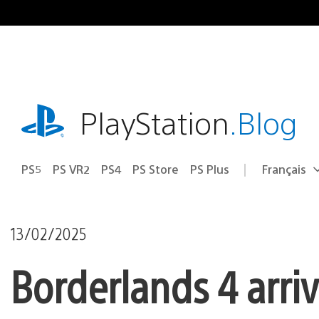
Accéder
au
contenu
playstation.com
PlayStation
.Blog
PS5
PS VR2
PS4
PS Store
PS Plus
Français
Choisir
Région
une
actuelle
région
:
13/02/2025
Borderlands 4 arriv