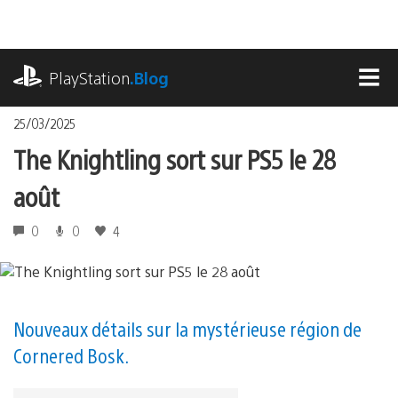
Accéder
au
contenu
playstation.com
PlayStation
.Blog
MEN
25/03/2025
The Knightling sort sur PS5 le 28
août
0
0
4
Nouveaux détails sur la mystérieuse région de
Cornered Bosk.