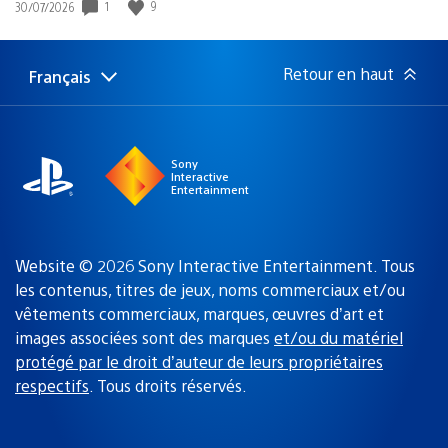
Date
1
9
30/07/2026
de
publication
:
Retour en haut
Français
Choisir
Région
une
actuelle
région
:
Sony
Interactive
Entertainment
Website © 2026 Sony Interactive Entertainment. Tous
les contenus, titres de jeux, noms commerciaux et/ou
vêtements commerciaux, marques, œuvres d’art et
images associées sont des marques
et/ou du matériel
protégé par le droit d’auteur de leurs propriétaires
respectifs
. Tous droits réservés.