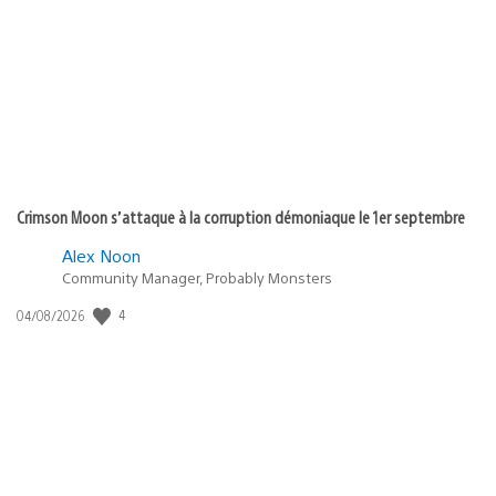
de
publication
:
Crimson Moon s’attaque à la corruption démoniaque le 1er septembre
Alex Noon
Community Manager, Probably Monsters
Date
4
04/08/2026
de
publication
: