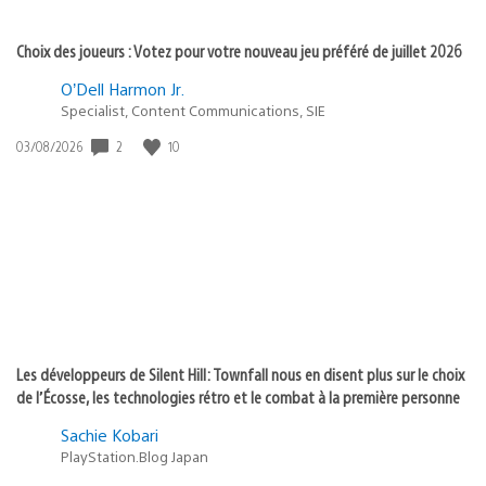
Choix des joueurs : Votez pour votre nouveau jeu préféré de juillet 2026
O’Dell Harmon Jr.
Specialist, Content Communications, SIE
Date
2
10
03/08/2026
de
publication
:
Les développeurs de Silent Hill: Townfall nous en disent plus sur le choix
de l’Écosse, les technologies rétro et le combat à la première personne
Sachie Kobari
PlayStation.Blog Japan