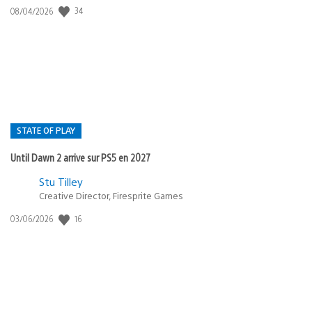
Date
34
08/04/2026
de
publication
:
STATE OF PLAY
Until Dawn 2 arrive sur PS5 en 2027
Postée
Stu Tilley
dans
Creative Director, Firesprite Games
:
Date
16
03/06/2026
state
de
of
publication
:
play