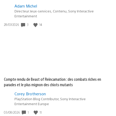
Adam Michel
Directeur Jeux-services, Contenu, Sony Interactive
Entertainment
Date
3
14
28/07/2026
de
publication
:
Compte rendu de Beast of Reincarnation : des combats riches en
parades et le plus mignon des chiots mutants
Corey Brotherson
PlayStation Blog Contributor, Sony Interactive
Entertainment Europe
Date
1
11
03/08/2026