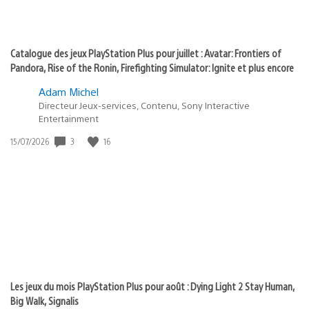
Catalogue des jeux PlayStation Plus pour juillet : Avatar: Frontiers of
Pandora, Rise of the Ronin, Firefighting Simulator: Ignite et plus encore
Adam Michel
Directeur Jeux-services, Contenu, Sony Interactive
Entertainment
Date
3
16
15/07/2026
de
publication
:
Les jeux du mois PlayStation Plus pour août : Dying Light 2 Stay Human,
Big Walk, Signalis