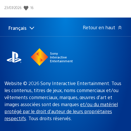
Date
16
23/07/2026
de
publication
:
Retour en haut
Français
Choisir
Région
une
actuelle
région
:
Sony
Interactive
Entertainment
Website © 2026 Sony Interactive Entertainment. Tous
les contenus, titres de jeux, noms commerciaux et/ou
vêtements commerciaux, marques, œuvres d’art et
images associées sont des marques
et/ou du matériel
protégé par le droit d’auteur de leurs propriétaires
respectifs
. Tous droits réservés.