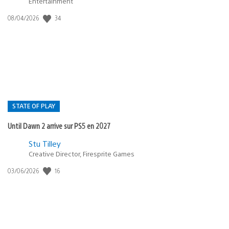
Entertainment
Date
34
08/04/2026
de
publication
:
STATE OF PLAY
Until Dawn 2 arrive sur PS5 en 2027
Postée
Stu Tilley
dans
Creative Director, Firesprite Games
:
Date
16
03/06/2026
state
de
of
publication
:
play