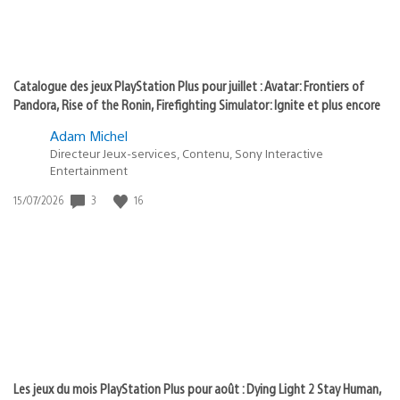
Catalogue des jeux PlayStation Plus pour juillet : Avatar: Frontiers of
Pandora, Rise of the Ronin, Firefighting Simulator: Ignite et plus encore
Adam Michel
Directeur Jeux-services, Contenu, Sony Interactive
Entertainment
Date
3
16
15/07/2026
de
publication
:
Les jeux du mois PlayStation Plus pour août : Dying Light 2 Stay Human,