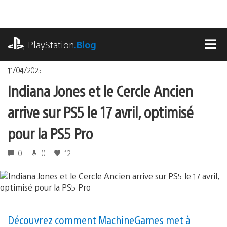
Accéder
au
contenu
playstation.com
PlayStation
.Blog
MEN
11/04/2025
Indiana Jones et le Cercle Ancien
arrive sur PS5 le 17 avril, optimisé
pour la PS5 Pro
0
0
12
Découvrez comment MachineGames met à