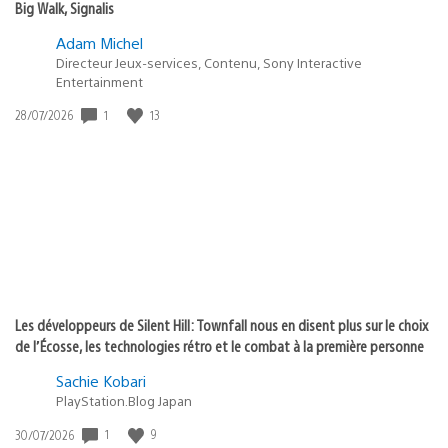
Big Walk, Signalis
Adam Michel
Directeur Jeux-services, Contenu, Sony Interactive
Entertainment
Date
1
13
28/07/2026
de
publication
:
Les développeurs de Silent Hill: Townfall nous en disent plus sur le choix
de l’Écosse, les technologies rétro et le combat à la première personne
Sachie Kobari
PlayStation.Blog Japan
Date
1
9
30/07/2026