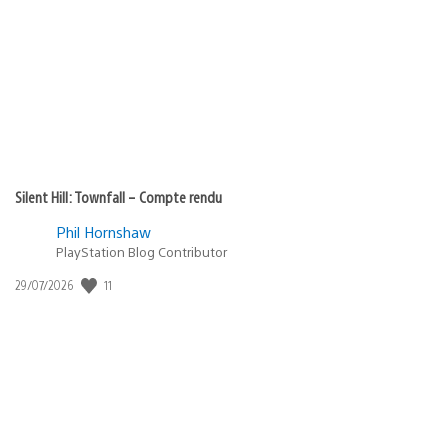
de
publication
:
Silent Hill: Townfall – Compte rendu
Phil Hornshaw
PlayStation Blog Contributor
Date
11
29/07/2026
de
publication
: