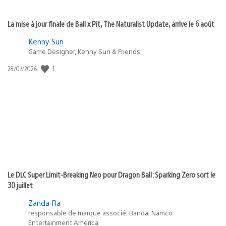
La mise à jour finale de Ball x Pit, The Naturalist Update, arrive le 6 août
Kenny Sun
Game Designer, Kenny Sun & Friends
Date
1
28/07/2026
de
publication
:
Le DLC Super Limit-Breaking Neo pour Dragon Ball: Sparking Zero sort le
30 juillet
Zanda Ra
responsable de marque associé, Bandai Namco
Entertainment America