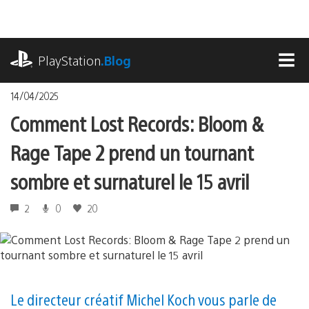
Accéder
au
contenu
playstation.com
PlayStation
.Blog
MEN
14/04/2025
Comment Lost Records: Bloom &
Rage Tape 2 prend un tournant
sombre et surnaturel le 15 avril
2
0
20
Le directeur créatif Michel Koch vous parle de