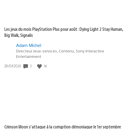
Les jeux du mois PlayStation Plus pour août : Dying Light 2 Stay Human,
Big Walk, Signalis
Adam Michel
Directeur Jeux-services, Contenu, Sony Interactive
Entertainment
Date
3
14
28/07/2026
de
publication
:
Crimson Moon s’attaque à la corruption démoniaque le 1er septembre