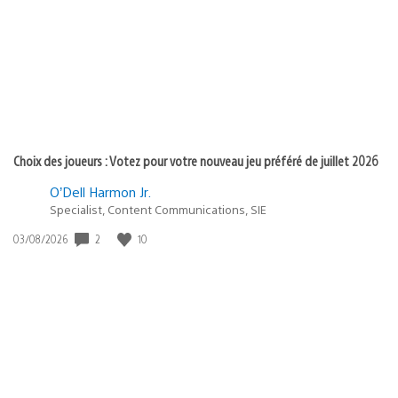
publication
:
Choix des joueurs : Votez pour votre nouveau jeu préféré de juillet 2026
O’Dell Harmon Jr.
Specialist, Content Communications, SIE
Date
2
10
03/08/2026
de
publication
: