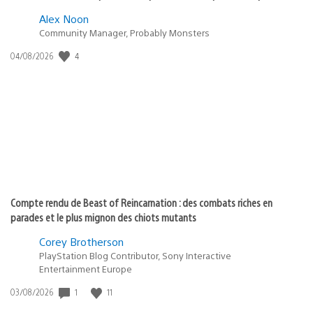
Alex Noon
Community Manager, Probably Monsters
Date
4
04/08/2026
de
publication
:
Compte rendu de Beast of Reincarnation : des combats riches en
parades et le plus mignon des chiots mutants
Corey Brotherson
PlayStation Blog Contributor, Sony Interactive
Entertainment Europe
Date
1
11
03/08/2026
de