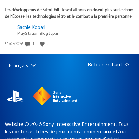
Les développeurs de Silent Hill: Townfall nous en disent plus sur le choix
de l’Écosse, les technologies rétro et le combat à la première personne
Sachie Kobari
PlayStation.Blog Japan
Date
1
9
30/07/2026
de
publication
:
Retour en haut
Français
Choisir
Région
une
actuelle
région
:
Sony
Interactive
Entertainment
Website © 2026 Sony Interactive Entertainment. Tous
les contenus, titres de jeux, noms commerciaux et/ou
vêtements commerciaux, marques, œuvres d’art et