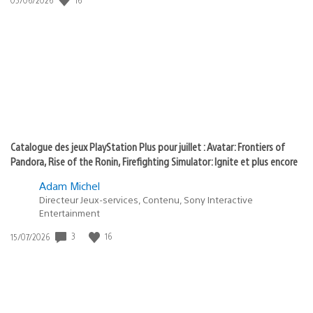
state
de
of
publication
:
play
Catalogue des jeux PlayStation Plus pour juillet : Avatar: Frontiers of
Pandora, Rise of the Ronin, Firefighting Simulator: Ignite et plus encore
Adam Michel
Directeur Jeux-services, Contenu, Sony Interactive
Entertainment
Date
3
16
15/07/2026
de
publication
: