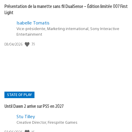
Présentation de la manette sans fil DualSense – Édition limitée 007 First
Light
Isabelle Tomatis
Vice-présidente, Marketing international, Sony Interactive
Entertainment
Date
35
08/04/2026
de
publication
:
STATE OF PLAY
Until Dawn 2 arrive sur PS5 en 2027
Postée
Stu Tilley
dans
Creative Director, Firesprite Games
:
Date
16
03/06/2026