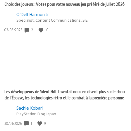
Choix des joueurs : Votez pour votre nouveau jeu préféré de juillet 2026
O’Dell Harmon Jr.
Specialist, Content Communications, SIE
Date
2
10
03/08/2026
de
publication
:
Les développeurs de Silent Hill: Townfall nous en disent plus sur le choix
de l’Écosse, les technologies rétro et le combat à la première personne
Sachie Kobari
PlayStation.Blog Japan
Date
1
9
30/07/2026
de