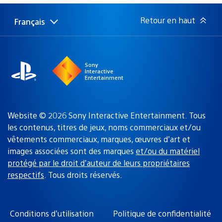
publication
:
Retour en haut
Français
Choisir
Région
une
actuelle
région
:
Sony
Interactive
Entertainment
Website © 2026 Sony Interactive Entertainment. Tous
les contenus, titres de jeux, noms commerciaux et/ou
vêtements commerciaux, marques, œuvres d’art et
images associées sont des marques
et/ou du matériel
protégé par le droit d’auteur de leurs propriétaires
respectifs
. Tous droits réservés.
Conditions d’utilisation
Politique de confidentialité