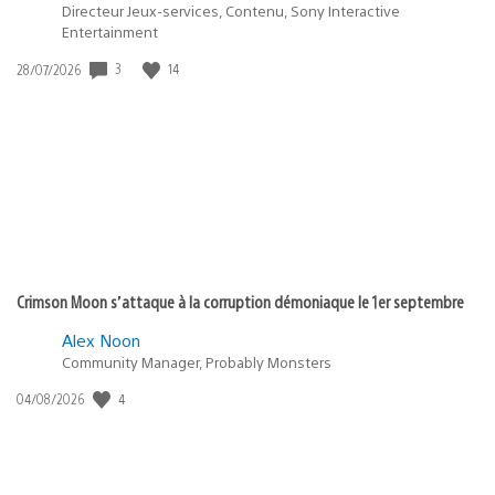
Directeur Jeux-services, Contenu, Sony Interactive
Entertainment
Date
3
14
28/07/2026
de
publication
:
Crimson Moon s’attaque à la corruption démoniaque le 1er septembre
Alex Noon
Community Manager, Probably Monsters
Date
4
04/08/2026
de
publication
: