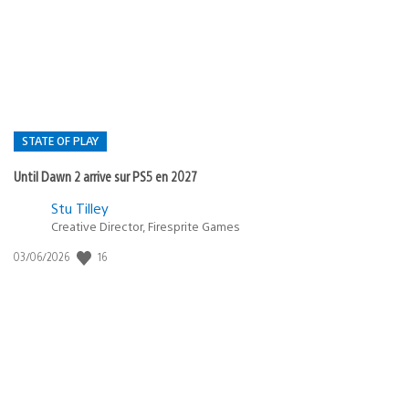
publication
:
STATE OF PLAY
Until Dawn 2 arrive sur PS5 en 2027
Postée
Stu Tilley
dans
Creative Director, Firesprite Games
:
Date
16
03/06/2026
state
de
of
publication
:
play