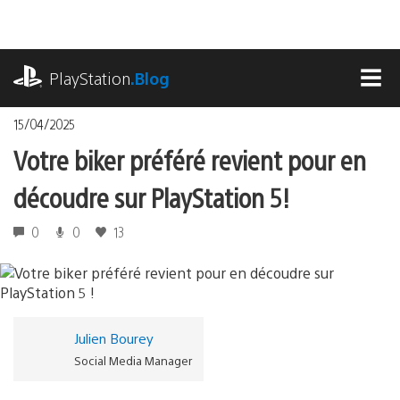
Accéder
au
contenu
playstation.com
PlayStation
.Blog
MEN
15/04/2025
Votre biker préféré revient pour en
découdre sur PlayStation 5 !
0
0
13
Julien Bourey
Social Media Manager