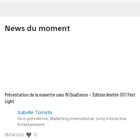
News du moment
Présentation de la manette sans fil DualSense – Édition limitée 007 First
Light
Isabelle Tomatis
Vice-présidente, Marketing international, Sony Interactive
Entertainment
Date
35
08/04/2026
de