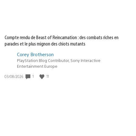
Compte rendu de Beast of Reincarnation : des combats riches en
parades et le plus mignon des chiots mutants
Corey Brotherson
PlayStation Blog Contributor, Sony Interactive
Entertainment Europe
Date
1
11
03/08/2026
de
publication
: