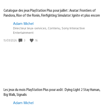
Catalogue des jeux PlayStation Plus pour juillet : Avatar: Frontiers of
Pandora, Rise of the Ronin, Firefighting Simulator: Ignite et plus encore
Adam Michel
Directeur Jeux-services, Contenu, Sony Interactive
Entertainment
Date
3
16
15/07/2026
de
publication
:
Les jeux du mois PlayStation Plus pour août : Dying Light 2 Stay Human,
Big Walk, Signalis
Adam Michel