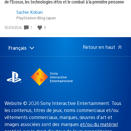
de l’Écosse, les technologies rétro et le combat à la première personne
Sachie Kobari
PlayStation.Blog Japan
Date
1
9
30/07/2026
de
publication
:
Retour en haut
Français
Choisir
Région
une
actuelle
région
:
Sony
Interactive
Entertainment
Website © 2026 Sony Interactive Entertainment. Tous
les contenus, titres de jeux, noms commerciaux et/ou
vêtements commerciaux, marques, œuvres d’art et
images associées sont des marques
et/ou du matériel