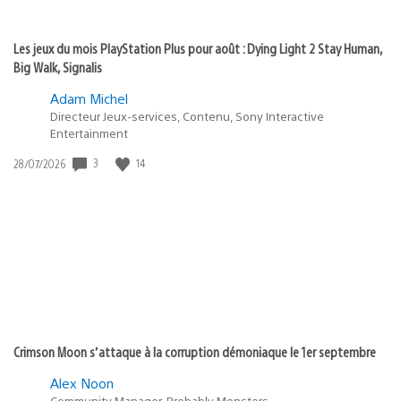
Les jeux du mois PlayStation Plus pour août : Dying Light 2 Stay Human,
Big Walk, Signalis
Adam Michel
Directeur Jeux-services, Contenu, Sony Interactive
Entertainment
Date
3
14
28/07/2026
de
publication
:
Crimson Moon s’attaque à la corruption démoniaque le 1er septembre
Alex Noon
Community Manager, Probably Monsters