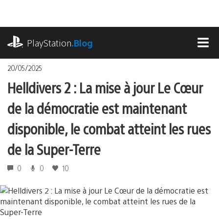
Accéder
au
contenu
playstation.com
PlayStation
.Blog
MEN
20/05/2025
Helldivers 2 : La mise à jour Le Cœur
de la démocratie est maintenant
disponible, le combat atteint les rues
de la Super-Terre
0
0
10