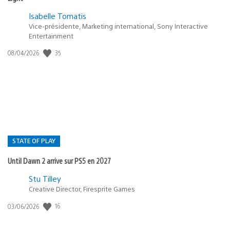
Isabelle Tomatis
Vice-présidente, Marketing international, Sony Interactive
Entertainment
Date
35
08/04/2026
de
publication
:
STATE OF PLAY
Until Dawn 2 arrive sur PS5 en 2027
Postée
Stu Tilley
dans
Creative Director, Firesprite Games
:
Date
16
03/06/2026
state
de
of
publication