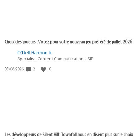
Choix des joueurs : Votez pour votre nouveau jeu préféré de juillet 2026
O’Dell Harmon Jr.
Specialist, Content Communications, SIE
Date
2
10
03/08/2026
de
publication
:
Les développeurs de Silent Hill: Townfall nous en disent plus sur le choix