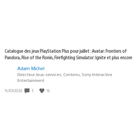
:
play
Catalogue des jeux PlayStation Plus pour juillet : Avatar: Frontiers of
Pandora, Rise of the Ronin, Firefighting Simulator: Ignite et plus encore
Adam Michel
Directeur Jeux-services, Contenu, Sony Interactive
Entertainment
Date
3
16
15/07/2026
de
publication
: