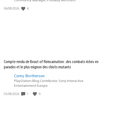
Date
4
04/08/2026
de
publication
:
Compte rendu de Beast of Reincarnation : des combats riches en
parades et le plus mignon des chiots mutants
Corey Brotherson
PlayStation Blog Contributor, Sony Interactive
Entertainment Europe
Date
1
11
03/08/2026
de
publication
: