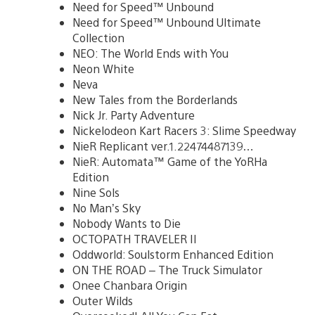
Need for Speed™ Unbound
Need for Speed™ Unbound Ultimate
Collection
NEO: The World Ends with You
Neon White
Neva
New Tales from the Borderlands
Nick Jr. Party Adventure
Nickelodeon Kart Racers 3: Slime Speedway
NieR Replicant ver.1.22474487139…
NieR: Automata™ Game of the YoRHa
Edition
Nine Sols
No Man’s Sky
Nobody Wants to Die
OCTOPATH TRAVELER II
Oddworld: Soulstorm Enhanced Edition
ON THE ROAD – The Truck Simulator
Onee Chanbara Origin
Outer Wilds