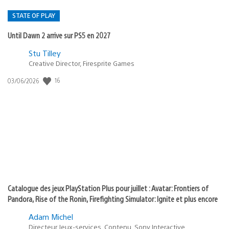
STATE OF PLAY
Until Dawn 2 arrive sur PS5 en 2027
Postée
Stu Tilley
dans
Creative Director, Firesprite Games
:
Date
16
03/06/2026
state
de
of
publication
:
play
Catalogue des jeux PlayStation Plus pour juillet : Avatar: Frontiers of
Pandora, Rise of the Ronin, Firefighting Simulator: Ignite et plus encore
Adam Michel
Directeur Jeux-services, Contenu, Sony Interactive