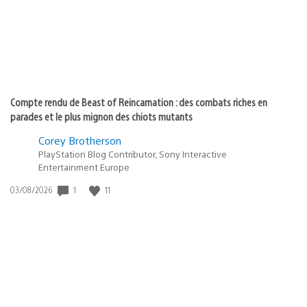
Compte rendu de Beast of Reincarnation : des combats riches en
parades et le plus mignon des chiots mutants
Corey Brotherson
PlayStation Blog Contributor, Sony Interactive
Entertainment Europe
Date
1
11
03/08/2026
de
publication
: