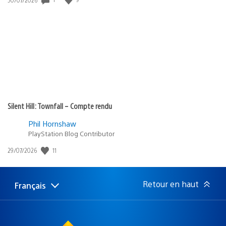
de
publication
:
Silent Hill: Townfall – Compte rendu
Phil Hornshaw
PlayStation Blog Contributor
Date
11
29/07/2026
de
publication
:
Retour en haut
Français
Choisir
Région
une
actuelle
région
: