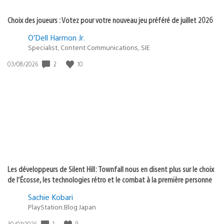
Choix des joueurs : Votez pour votre nouveau jeu préféré de juillet 2026
O’Dell Harmon Jr.
Specialist, Content Communications, SIE
Date
2
10
03/08/2026
de
publication
:
Les développeurs de Silent Hill: Townfall nous en disent plus sur le choix
de l’Écosse, les technologies rétro et le combat à la première personne
Sachie Kobari
PlayStation.Blog Japan
Date
1
9
30/07/2026