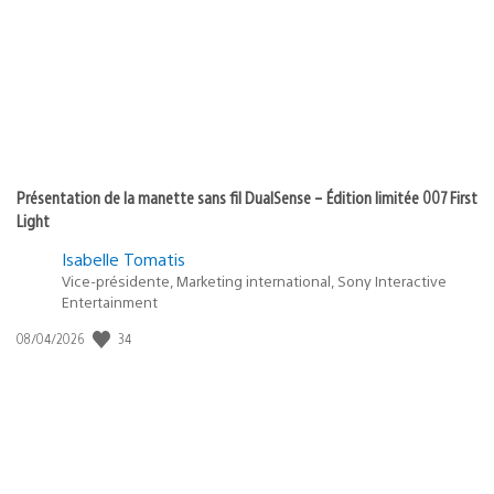
Présentation de la manette sans fil DualSense – Édition limitée 007 First
Light
Isabelle Tomatis
Vice-présidente, Marketing international, Sony Interactive
Entertainment
Date
34
08/04/2026
de
publication
: