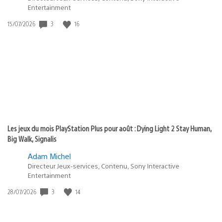
Entertainment
Date
3
16
15/07/2026
de
publication
:
Les jeux du mois PlayStation Plus pour août : Dying Light 2 Stay Human,
Big Walk, Signalis
Adam Michel
Directeur Jeux-services, Contenu, Sony Interactive
Entertainment
Date
3
14
28/07/2026
de
publication
: