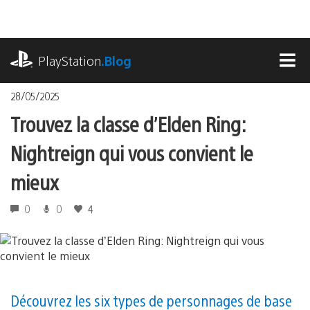
Accéder
au
contenu
playstation.com
PlayStation
.Blog
MEN
28/05/2025
Trouvez la classe d’Elden Ring:
Nightreign qui vous convient le
mieux
0
0
4
Découvrez les six types de personnages de base