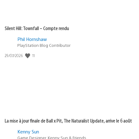
Silent Hill: Townfall – Compte rendu
Phil Hornshaw
PlayStation Blog Contributor
Date
11
29/07/2026
de
publication
:
La mise à jour finale de Ball x Pit, The Naturalist Update, arrive le 6 août
Kenny Sun
Game Designer, Kenny Sun & Friends