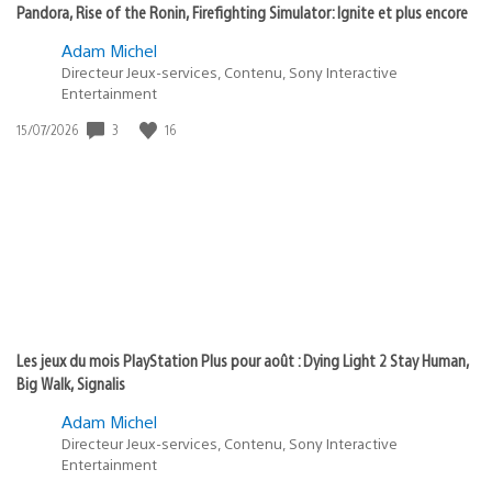
Pandora, Rise of the Ronin, Firefighting Simulator: Ignite et plus encore
Adam Michel
Directeur Jeux-services, Contenu, Sony Interactive
Entertainment
Date
3
16
15/07/2026
de
publication
:
Les jeux du mois PlayStation Plus pour août : Dying Light 2 Stay Human,
Big Walk, Signalis
Adam Michel
Directeur Jeux-services, Contenu, Sony Interactive
Entertainment