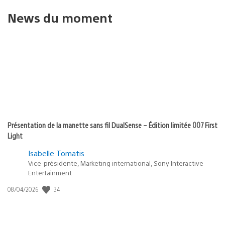
News du moment
Présentation de la manette sans fil DualSense – Édition limitée 007 First
Light
Isabelle Tomatis
Vice-présidente, Marketing international, Sony Interactive
Entertainment
Date
34
08/04/2026
de
publication
: