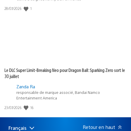
Date
1
28/07/2026
de
publication
:
Le DLC Super Limit-Breaking Neo pour Dragon Ball: Sparking Zero sort le
30 juillet
Zanda Ra
responsable de marque associé, Bandai Namco
Entertainment America
Date
16
23/07/2026
de
publication
:
Retour en haut
Français
Choisir
Région