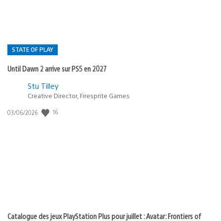
STATE OF PLAY
Until Dawn 2 arrive sur PS5 en 2027
Postée
Stu Tilley
dans
Creative Director, Firesprite Games
:
Date
16
03/06/2026
state
de
of
publication
:
play
Catalogue des jeux PlayStation Plus pour juillet : Avatar: Frontiers of