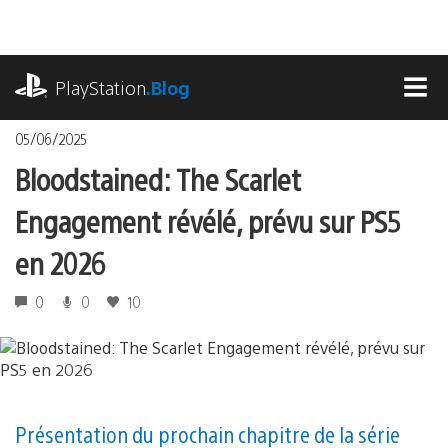
Accéder
au
contenu
playstation.com
PlayStation
.Blog
MEN
05/06/2025
Bloodstained: The Scarlet
Engagement révélé, prévu sur PS5
en 2026
0
0
10
Présentation du prochain chapitre de la série