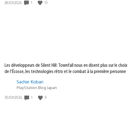
Date
1
13
28/07/2026
de
publication
:
Les développeurs de Silent Hill: Townfall nous en disent plus sur le choix
de l’Écosse, les technologies rétro et le combat à la première personne
Sachie Kobari
PlayStation.Blog Japan
Date
1
9
30/07/2026
de
publication
: