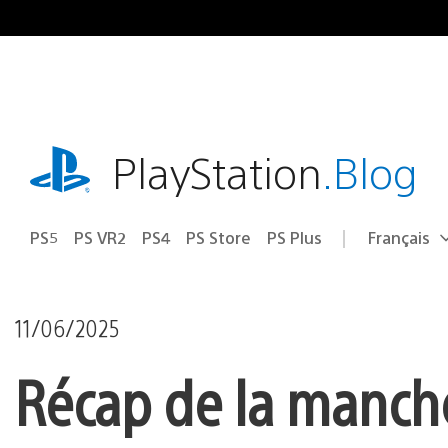
Accéder
au
contenu
playstation.com
PlayStation
.Blog
PS5
PS VR2
PS4
PS Store
PS Plus
Français
Choisir
Région
une
actuelle
région
:
11/06/2025
Récap de la manch