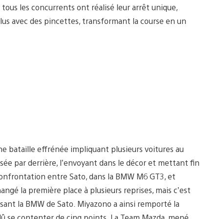
ue tous les concurrents ont réalisé leur arrêt unique,
plus avec des pincettes, transformant la course en un
bataille effrénée impliquant plusieurs voitures au
ssée par derrière, l’envoyant dans le décor et mettant fin
 confrontation entre Sato, dans la BMW M6 GT3, et
ngé la première place à plusieurs reprises, mais c’est
ssant la BMW de Sato. Miyazono a ainsi remporté la
 dû se contenter de cinq points. La Team Mazda, mené