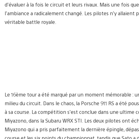
d’évaluer à la fois le circuit et leurs rivaux. Mais une fois q
l’ambiance a radicalement changé. Les pilotes n’y allaient 
véritable battle royale.
Le 16ème tour a été marqué par un moment mémorable : une 
milieu du circuit. Dans le chaos, la Porsche 911 RS a été pou
à sa course. La compétition s’est conclue dans une ultime
Miyazono, dans la Subaru WRX STI. Les deux pilotes ont écha
Miyazono qui a pris parfaitement la dernière épingle, dépa
course et les six points du championnat, tandis que Sato a