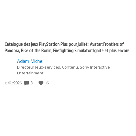
Catalogue des jeux PlayStation Plus pour juillet : Avatar: Frontiers of
Pandora, Rise of the Ronin, Firefighting Simulator: Ignite et plus encore
Adam Michel
Directeur Jeux-services, Contenu, Sony Interactive
Entertainment
Date
3
16
15/07/2026
de
publication
: