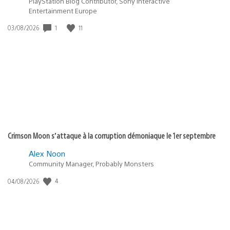
PlayStation Blog Contributor, Sony Interactive
Entertainment Europe
Date
1
11
03/08/2026
de
publication
:
Crimson Moon s’attaque à la corruption démoniaque le 1er septembre
Alex Noon
Community Manager, Probably Monsters
Date
4
04/08/2026
de
publication
: