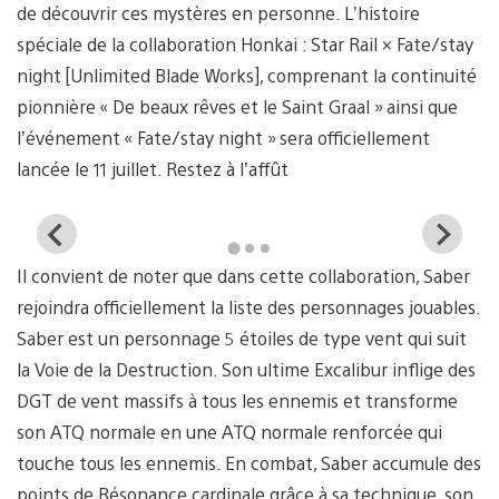
de découvrir ces mystères en personne. L’histoire
spéciale de la collaboration Honkai : Star Rail × Fate/stay
night [Unlimited Blade Works], comprenant la continuité
pionnière « De beaux rêves et le Saint Graal » ainsi que
l’événement « Fate/stay night » sera officiellement
lancée le 11 juillet. Restez à l’affût
View
Vi
and
a
Il convient de noter que dans cette collaboration, Saber
download
d
image
i
rejoindra officiellement la liste des personnages jouables.
Saber est un personnage 5 étoiles de type vent qui suit
la Voie de la Destruction. Son ultime Excalibur inflige des
DGT de vent massifs à tous les ennemis et transforme
son ATQ normale en une ATQ normale renforcée qui
touche tous les ennemis. En combat, Saber accumule des
points de Résonance cardinale grâce à sa technique, son