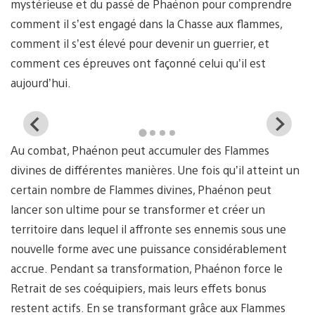
mystérieuse et du passé de Phaénon pour comprendre
comment il s’est engagé dans la Chasse aux flammes,
comment il s’est élevé pour devenir un guerrier, et
comment ces épreuves ont façonné celui qu’il est
aujourd’hui.
View
Vi
and
a
Au combat, Phaénon peut accumuler des Flammes
download
d
image
i
divines de différentes manières. Une fois qu’il atteint un
certain nombre de Flammes divines, Phaénon peut
lancer son ultime pour se transformer et créer un
territoire dans lequel il affronte ses ennemis sous une
nouvelle forme avec une puissance considérablement
accrue. Pendant sa transformation, Phaénon force le
Retrait de ses coéquipiers, mais leurs effets bonus
restent actifs. En se transformant grâce aux Flammes