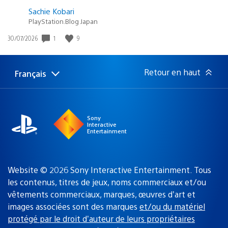
Sachie Kobari
PlayStation.Blog Japan
Date
1
9
30/07/2026
de
publication
:
Retour en haut
Français
Choisir
Région
une
actuelle
région
:
Sony
Interactive
Entertainment
Website © 2026 Sony Interactive Entertainment. Tous
les contenus, titres de jeux, noms commerciaux et/ou
vêtements commerciaux, marques, œuvres d’art et
images associées sont des marques
et/ou du matériel
protégé par le droit d’auteur de leurs propriétaires