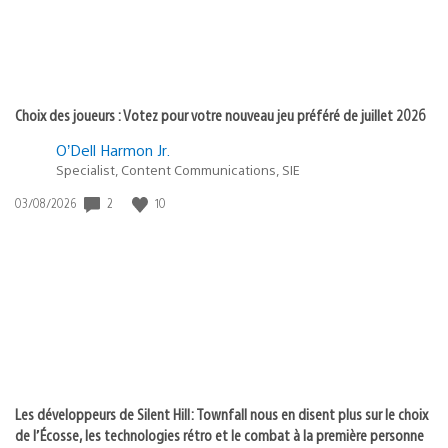
Choix des joueurs : Votez pour votre nouveau jeu préféré de juillet 2026
O’Dell Harmon Jr.
Specialist, Content Communications, SIE
Date
2
10
03/08/2026
de
publication
:
Les développeurs de Silent Hill: Townfall nous en disent plus sur le choix
de l’Écosse, les technologies rétro et le combat à la première personne