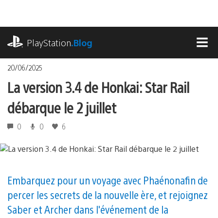
Accéder
au
contenu
playstation.com
PlayStation
.Blog
MEN
20/06/2025
La version 3.4 de Honkai: Star Rail
débarque le 2 juillet
0
0
6
Embarquez pour un voyage avec Phaénon afin de
percer les secrets de la nouvelle ère, et rejoignez
Saber et Archer dans l'événement de la