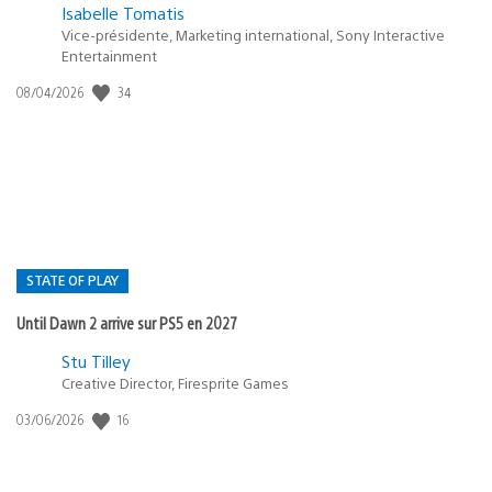
Isabelle Tomatis
Vice-présidente, Marketing international, Sony Interactive
Entertainment
Date
34
08/04/2026
de
publication
:
STATE OF PLAY
Until Dawn 2 arrive sur PS5 en 2027
Postée
Stu Tilley
dans
Creative Director, Firesprite Games
:
Date
16
03/06/2026
state
de
of
publication
:
play