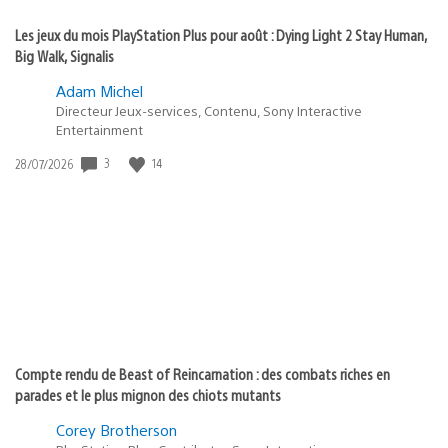
Les jeux du mois PlayStation Plus pour août : Dying Light 2 Stay Human,
Big Walk, Signalis
Adam Michel
Directeur Jeux-services, Contenu, Sony Interactive
Entertainment
Date
3
14
28/07/2026
de
publication
:
Compte rendu de Beast of Reincarnation : des combats riches en
parades et le plus mignon des chiots mutants
Corey Brotherson