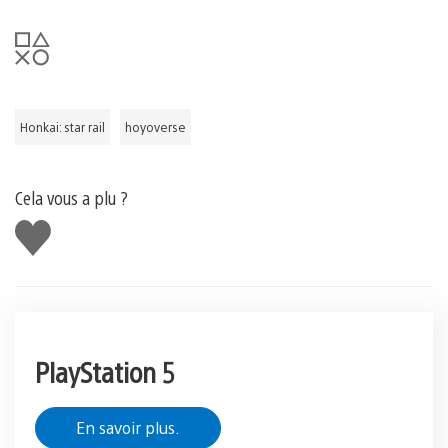
Honkai: star rail
hoyoverse
Cela vous a plu ?
J'aime
PlayStation 5
En savoir plus.