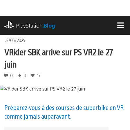
Accéder
au
contenu
playstation.com
PlayStation
.Blog
MEN
23/06/2025
VRider SBK arrive sur PS VR2 le 27
juin
0
0
17
Préparez-vous à des courses de superbike en VR
comme jamais auparavant.