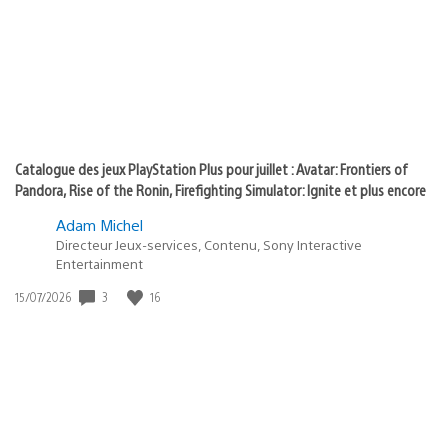
:
play
Catalogue des jeux PlayStation Plus pour juillet : Avatar: Frontiers of
Pandora, Rise of the Ronin, Firefighting Simulator: Ignite et plus encore
Adam Michel
Directeur Jeux-services, Contenu, Sony Interactive
Entertainment
Date
3
16
15/07/2026
de
publication
: