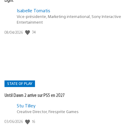
Isabelle Tomatis
Vice-présidente, Marketing international, Sony Interactive
Entertainment
Date
34
08/04/2026
de
publication
:
STATE OF PLAY
Until Dawn 2 arrive sur PS5 en 2027
Postée
Stu Tilley
dans
Creative Director, Firesprite Games
:
Date
16
03/06/2026
state
de
of
publication