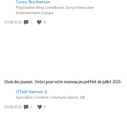
Corey Brotherson
PlayStation Blog Contributor, Sony Interactive
Entertainment Europe
Date
1
10
03/08/2026
de
publication
:
Choix des joueurs : Votez pour votre nouveau jeu préféré de juillet 2026
O’Dell Harmon Jr.
Specialist, Content Communications, SIE
Date
2
9
03/08/2026
de
publication
: