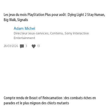
Les jeux du mois PlayStation Plus pour août : Dying Light 2 Stay Human,
Big Walk, Signalis
Adam Michel
Directeur Jeux-services, Contenu, Sony Interactive
Entertainment
Date
3
13
28/07/2026
de
publication
:
Compte rendu de Beast of Reincarnation : des combats riches en
parades et le plus mignon des chiots mutants