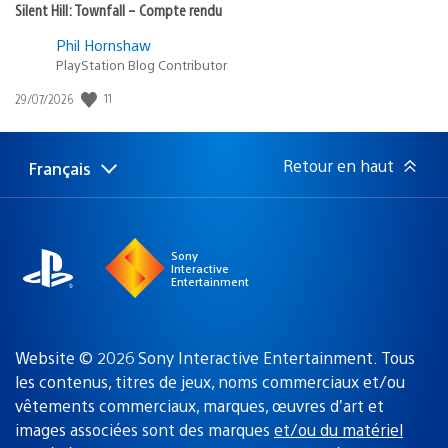
Silent Hill: Townfall – Compte rendu
Phil Hornshaw
PlayStation Blog Contributor
Date
11
29/07/2026
de
publication
:
Retour en haut
Français
Choisir
Région
une
actuelle
région
:
Sony
Interactive
Entertainment
Website © 2026 Sony Interactive Entertainment. Tous
les contenus, titres de jeux, noms commerciaux et/ou
vêtements commerciaux, marques, œuvres d’art et
images associées sont des marques
et/ou du matériel