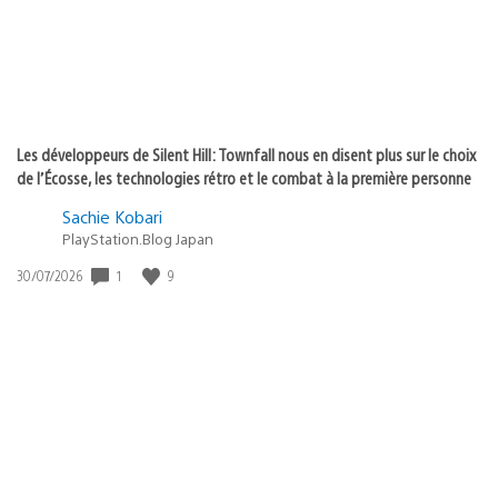
Les développeurs de Silent Hill: Townfall nous en disent plus sur le choix
de l’Écosse, les technologies rétro et le combat à la première personne
Sachie Kobari
PlayStation.Blog Japan
Date
1
9
30/07/2026
de
publication
: