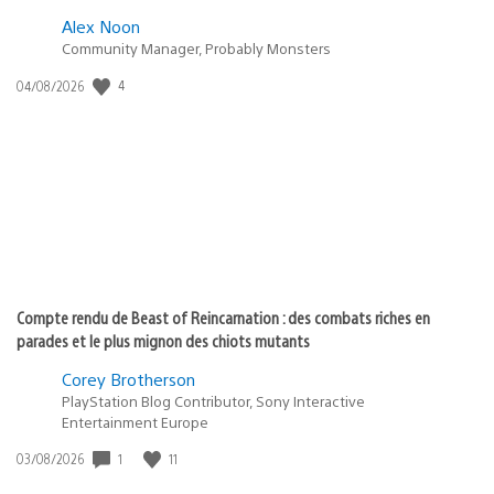
Alex Noon
Community Manager, Probably Monsters
Date
4
04/08/2026
de
publication
:
Compte rendu de Beast of Reincarnation : des combats riches en
parades et le plus mignon des chiots mutants
Corey Brotherson
PlayStation Blog Contributor, Sony Interactive
Entertainment Europe
Date
1
11
03/08/2026
de