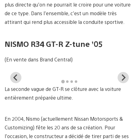
plus directe qu’on ne pourrait le croire pour une voiture
de ce type. Dans l’ensemble, c’est un modèle très
attirant qui rend plus accessible la conduite sportive.
NISMO R34 GT-R Z-tune ’05
(En vente dans Brand Central)
View
Vi
and
a
La seconde vague de GT-R se clôture avec la voiture
download
d
image
i
entièrement préparée ultime.
En 2004, Nismo (actuellement Nissan Motorsports &
Customizing) fête les 20 ans de sa création. Pour
l’occasion, le constructeur a décidé de tirer parti de ses