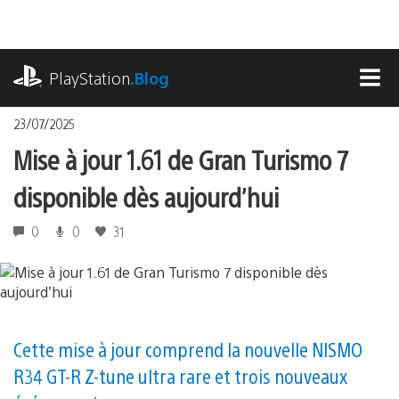
Accéder
au
contenu
playstation.com
PlayStation
.Blog
MEN
23/07/2025
Mise à jour 1.61 de Gran Turismo 7
disponible dès aujourd’hui
0
0
31
Cette mise à jour comprend la nouvelle NISMO
R34 GT-R Z-tune ultra rare et trois nouveaux