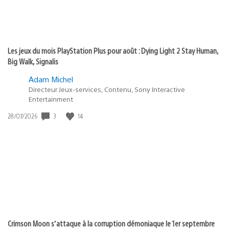
Les jeux du mois PlayStation Plus pour août : Dying Light 2 Stay Human,
Big Walk, Signalis
Adam Michel
Directeur Jeux-services, Contenu, Sony Interactive
Entertainment
Date
3
14
28/07/2026
de
publication
:
Crimson Moon s’attaque à la corruption démoniaque le 1er septembre