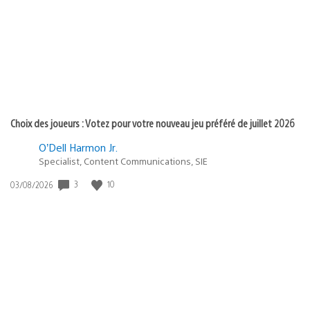
publication
:
Choix des joueurs : Votez pour votre nouveau jeu préféré de juillet 2026
O’Dell Harmon Jr.
Specialist, Content Communications, SIE
Date
3
10
03/08/2026
de
publication
: