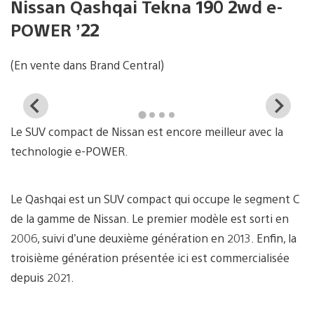
Nissan Qashqai Tekna 190 2wd e-
POWER ’22
(En vente dans Brand Central)
View
Vi
and
a
Le SUV compact de Nissan est encore meilleur avec la
download
d
image
i
technologie e-POWER.
Le Qashqai est un SUV compact qui occupe le segment C
de la gamme de Nissan. Le premier modèle est sorti en
2006, suivi d’une deuxième génération en 2013. Enfin, la
troisième génération présentée ici est commercialisée
depuis 2021.