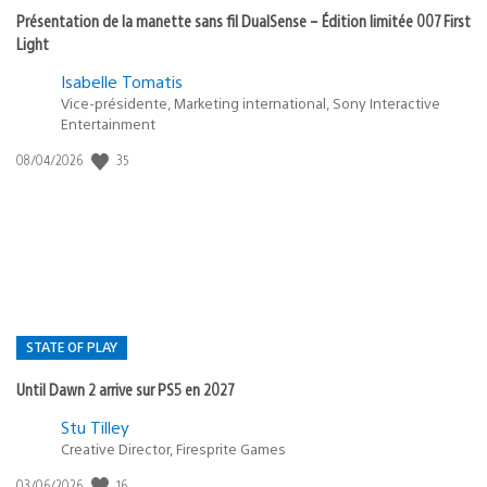
Présentation de la manette sans fil DualSense – Édition limitée 007 First
Light
Isabelle Tomatis
Vice-présidente, Marketing international, Sony Interactive
Entertainment
Date
35
08/04/2026
de
publication
:
STATE OF PLAY
Until Dawn 2 arrive sur PS5 en 2027
Postée
Stu Tilley
dans
Creative Director, Firesprite Games
:
Date
16
03/06/2026