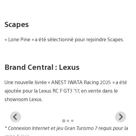
Scapes
« Lone Pine » a été sélectionné pour rejoindre Scapes.
Brand Central : Lexus
Une nouvelle livrée « ANEST IWATA Racing 2025 » a été
ajoutée pour la Lexus RC F GT3 ’17, en vente dans le
showroom Lexus.
View
Vi
and
a
* Connexion Internet et jeu Gran Turismo 7 requis pour la
download
d
image
i