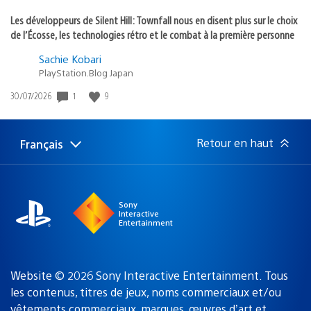
Les développeurs de Silent Hill: Townfall nous en disent plus sur le choix
de l’Écosse, les technologies rétro et le combat à la première personne
Sachie Kobari
PlayStation.Blog Japan
Date
1
9
30/07/2026
de
publication
:
Retour en haut
Français
Choisir
Région
une
actuelle
région
:
Sony
Interactive
Entertainment
Website © 2026 Sony Interactive Entertainment. Tous
les contenus, titres de jeux, noms commerciaux et/ou
vêtements commerciaux, marques, œuvres d’art et