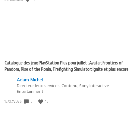
state
de
of
publication
:
play
Catalogue des jeux PlayStation Plus pour juillet : Avatar: Frontiers of
Pandora, Rise of the Ronin, Firefighting Simulator: Ignite et plus encore
Adam Michel
Directeur Jeux-services, Contenu, Sony Interactive
Entertainment
Date
3
16
15/07/2026
de
publication
: