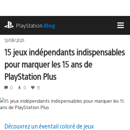
Accéder
au
contenu
playstation.com
PlayStation
.Blog
MEN
12/08/2025
15 jeux indépendants indispensables
pour marquer les 15 ans de
PlayStation Plus
0
0
15
Découvrez un éventail coloré de jeux