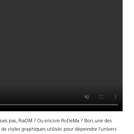
 sais pas, RiaDM ? Ou encore RoDeMa ? Bon, une des
é de styles graphiques utilisés pour dépeindre l’univers