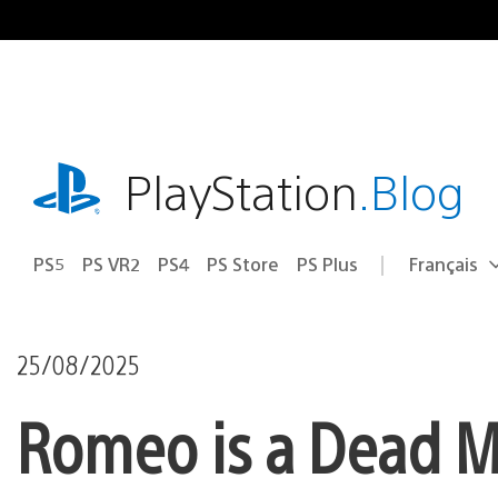
Accéder
au
contenu
playstation.com
PlayStation
.Blog
PS5
PS VR2
PS4
PS Store
PS Plus
Français
Choisir
Région
une
actuelle
région
:
25/08/2025
Romeo is a Dead Ma