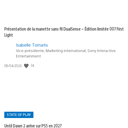
Présentation de la manette sans fil DualSense – Édition limitée 007 First
Light
Isabelle Tomatis
Vice-présidente, Marketing international, Sony Interactive
Entertainment
Date
34
08/04/2026
de
publication
:
STATE OF PLAY
Until Dawn 2 arrive sur PS5 en 2027