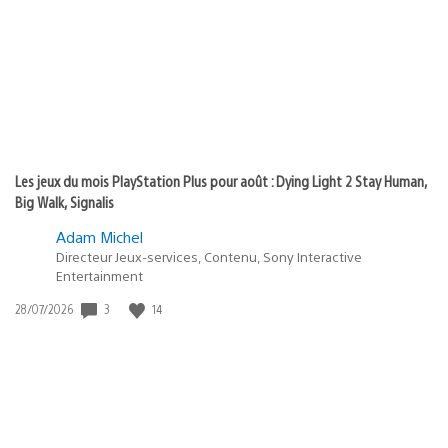
publication
:
Les jeux du mois PlayStation Plus pour août : Dying Light 2 Stay Human,
Big Walk, Signalis
Adam Michel
Directeur Jeux-services, Contenu, Sony Interactive
Entertainment
Date
3
14
28/07/2026
de
publication
: