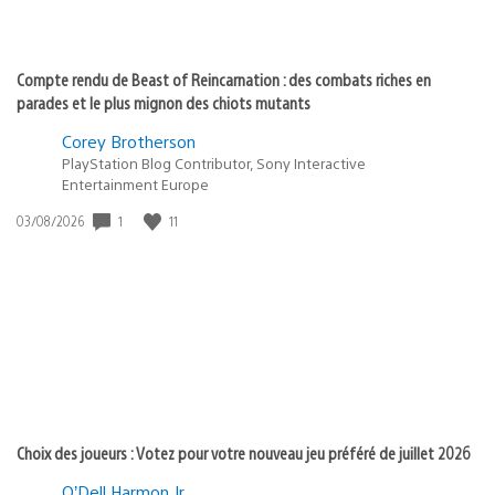
Compte rendu de Beast of Reincarnation : des combats riches en
parades et le plus mignon des chiots mutants
Corey Brotherson
PlayStation Blog Contributor, Sony Interactive
Entertainment Europe
Date
1
11
03/08/2026
de
publication
:
Choix des joueurs : Votez pour votre nouveau jeu préféré de juillet 2026
O’Dell Harmon Jr.