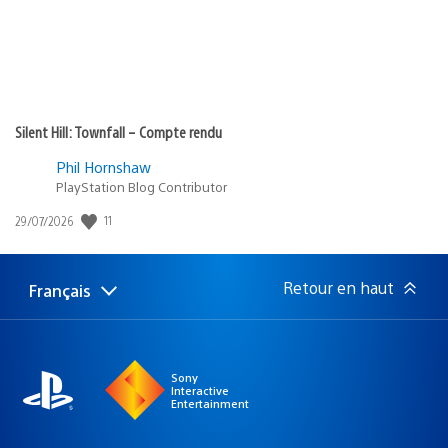
Silent Hill: Townfall – Compte rendu
Phil Hornshaw
PlayStation Blog Contributor
Date
11
29/07/2026
de
publication
:
Retour en haut
Français
Choisir
Région
une
actuelle
région
:
Sony
Interactive
Entertainment