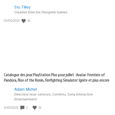
Postée
Stu Tilley
dans
Creative Director, Firesprite Games
:
Date
16
03/06/2026
state
de
of
publication
:
play
Catalogue des jeux PlayStation Plus pour juillet : Avatar: Frontiers of
Pandora, Rise of the Ronin, Firefighting Simulator: Ignite et plus encore
Adam Michel
Directeur Jeux-services, Contenu, Sony Interactive
Entertainment
Date
3
16
15/07/2026
de