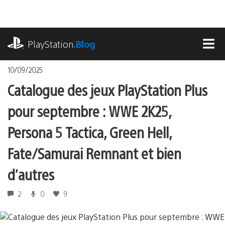
Accéder
au
contenu
playstation.com
PlayStation
.Blog
MEN
10/09/2025
Catalogue des jeux PlayStation Plus
pour septembre : WWE 2K25,
Persona 5 Tactica, Green Hell,
Fate/Samurai Remnant et bien
d’autres
2
0
9