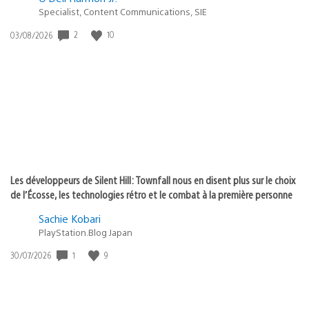
Specialist, Content Communications, SIE
Date
2
10
03/08/2026
de
publication
:
Les développeurs de Silent Hill: Townfall nous en disent plus sur le choix
de l’Écosse, les technologies rétro et le combat à la première personne
Sachie Kobari
PlayStation.Blog Japan
Date
1
9
30/07/2026
de
publication
: