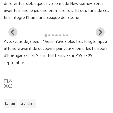
différentes, débloquées via le mode New Game+ après
avoir terminé le jeu une première fois. Et oui, l’une de ces
fins intègre l’humour classique de la série.
View
Vi
and
a
Avez-vous déjà peur ? Vous n’avez plus très longtemps à
download
d
image
i
attendre avant de découvrir par vous-même les horreurs
d’Ebisugaoka, car Silent Hill f arrive sur PS5 le 25
septembre.
konami
silent hill f