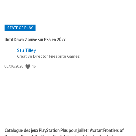
STATE OF PLAY
Until Dawn 2 arrive sur PS5 en 2027
Postée
Stu Tilley
dans
Creative Director, Firesprite Games
:
Date
16
03/06/2026
state
de
of
publication
:
play
Catalogue des jeux PlayStation Plus pour juillet : Avatar: Frontiers of