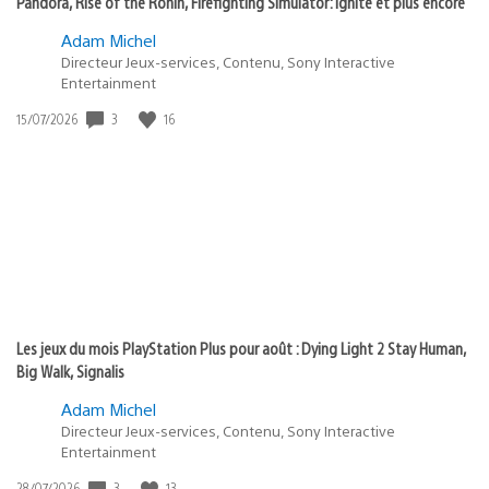
Pandora, Rise of the Ronin, Firefighting Simulator: Ignite et plus encore
Adam Michel
Directeur Jeux-services, Contenu, Sony Interactive
Entertainment
Date
3
16
15/07/2026
de
publication
:
Les jeux du mois PlayStation Plus pour août : Dying Light 2 Stay Human,
Big Walk, Signalis
Adam Michel
Directeur Jeux-services, Contenu, Sony Interactive
Entertainment
Date
3
13
28/07/2026