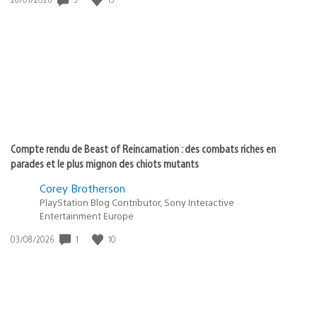
de
publication
:
Compte rendu de Beast of Reincarnation : des combats riches en
parades et le plus mignon des chiots mutants
Corey Brotherson
PlayStation Blog Contributor, Sony Interactive
Entertainment Europe
Date
1
10
03/08/2026
de
publication
: