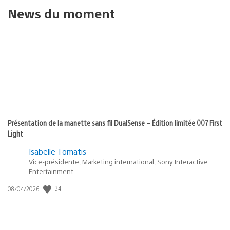
News du moment
Présentation de la manette sans fil DualSense – Édition limitée 007 First
Light
Isabelle Tomatis
Vice-présidente, Marketing international, Sony Interactive
Entertainment
Date
34
08/04/2026
de
publication
: