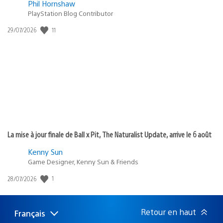
Phil Hornshaw
PlayStation Blog Contributor
Date
11
29/07/2026
de
publication
:
La mise à jour finale de Ball x Pit, The Naturalist Update, arrive le 6 août
Kenny Sun
Game Designer, Kenny Sun & Friends
Date
1
28/07/2026
de
publication
:
Retour en haut
Français
Choisir
Région