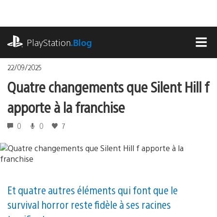
Accéder
au
contenu
playstation.com
PlayStation
.Blog
MEN
22/09/2025
Quatre changements que Silent Hill f
apporte à la franchise
0
0
7
Et quatre autres éléments qui font que le
survival horror reste fidèle à ses racines