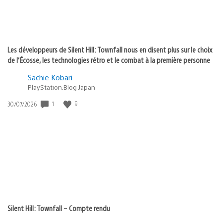
Les développeurs de Silent Hill: Townfall nous en disent plus sur le choix
de l’Écosse, les technologies rétro et le combat à la première personne
Sachie Kobari
PlayStation.Blog Japan
Date
1
9
30/07/2026
de
publication
:
Silent Hill: Townfall – Compte rendu