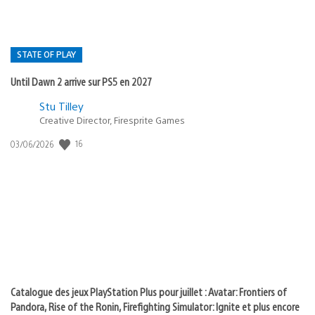
STATE OF PLAY
Until Dawn 2 arrive sur PS5 en 2027
Postée
Stu Tilley
dans
Creative Director, Firesprite Games
:
Date
16
03/06/2026
state
de
of
publication
:
play
Catalogue des jeux PlayStation Plus pour juillet : Avatar: Frontiers of
Pandora, Rise of the Ronin, Firefighting Simulator: Ignite et plus encore