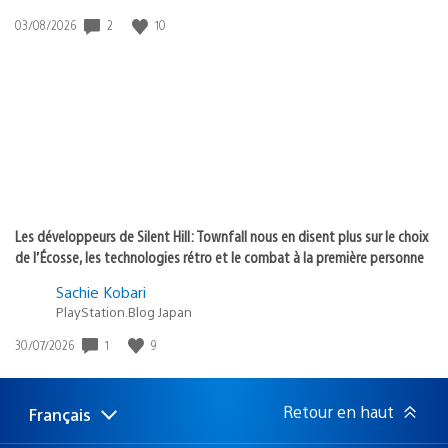
Date
2
10
03/08/2026
de
publication
:
Les développeurs de Silent Hill: Townfall nous en disent plus sur le choix
de l’Écosse, les technologies rétro et le combat à la première personne
Sachie Kobari
PlayStation.Blog Japan
Date
1
9
30/07/2026
de
publication
:
Retour en haut
Français
Choisir
Région
une
actuelle