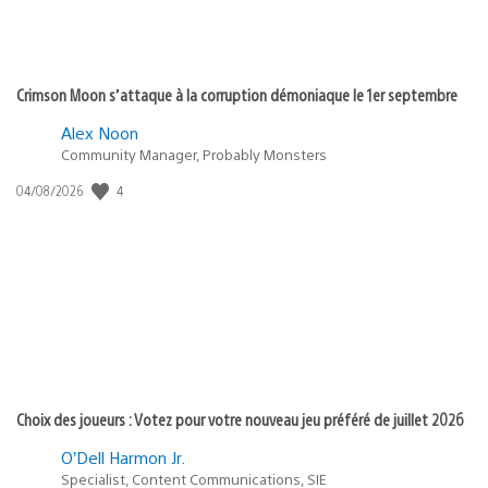
Crimson Moon s’attaque à la corruption démoniaque le 1er septembre
Alex Noon
Community Manager, Probably Monsters
Date
4
04/08/2026
de
publication
:
Choix des joueurs : Votez pour votre nouveau jeu préféré de juillet 2026
O’Dell Harmon Jr.
Specialist, Content Communications, SIE