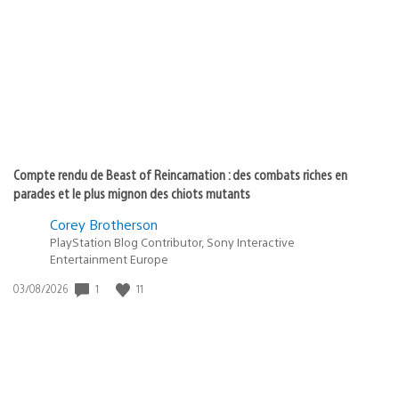
de
publication
:
Compte rendu de Beast of Reincarnation : des combats riches en
parades et le plus mignon des chiots mutants
Corey Brotherson
PlayStation Blog Contributor, Sony Interactive
Entertainment Europe
Date
1
11
03/08/2026
de
publication
: