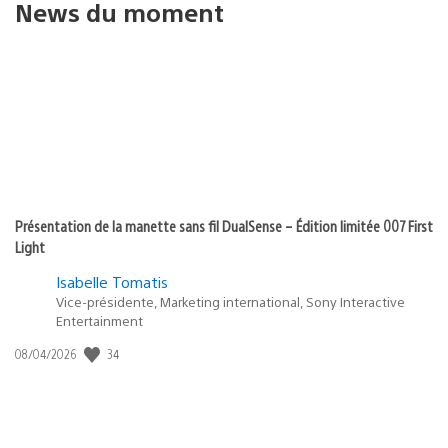
News du moment
Présentation de la manette sans fil DualSense – Édition limitée 007 First
Light
Isabelle Tomatis
Vice-présidente, Marketing international, Sony Interactive
Entertainment
Date
34
08/04/2026
de
publication
: