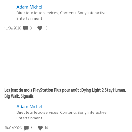
Adam Michel
Directeur Jeux-services, Contenu, Sony Interactive
Entertainment
Date
3
16
15/07/2026
de
publication
:
Les jeux du mois PlayStation Plus pour août : Dying Light 2 Stay Human,
Big Walk, Signalis
Adam Michel
Directeur Jeux-services, Contenu, Sony Interactive
Entertainment
Date
3
14
28/07/2026