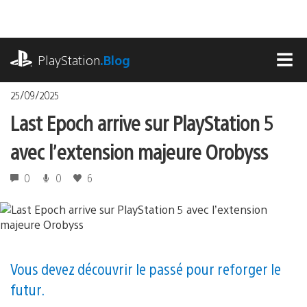
Accéder
au
contenu
playstation.com
PlayStation
.Blog
MEN
25/09/2025
Last Epoch arrive sur PlayStation 5
avec l’extension majeure Orobyss
0
0
6
Vous devez découvrir le passé pour reforger le
futur.