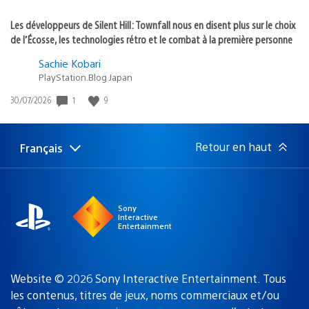
Les développeurs de Silent Hill: Townfall nous en disent plus sur le choix
de l’Écosse, les technologies rétro et le combat à la première personne
Sachie Kobari
PlayStation.Blog Japan
Date
1
9
30/07/2026
de
publication
:
Retour en haut
Français
Choisir
Région
une
actuelle
région
:
Sony
Interactive
Entertainment
Website © 2026 Sony Interactive Entertainment. Tous
les contenus, titres de jeux, noms commerciaux et/ou