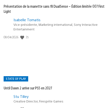
Présentation de la manette sans fil DualSense – Édition limitée 007 First
Light
Isabelle Tomatis
Vice-présidente, Marketing international, Sony Interactive
Entertainment
Date
35
08/04/2026
de
publication
:
STATE OF PLAY
Until Dawn 2 arrive sur PS5 en 2027
Postée
Stu Tilley
dans
Creative Director, Firesprite Games
: