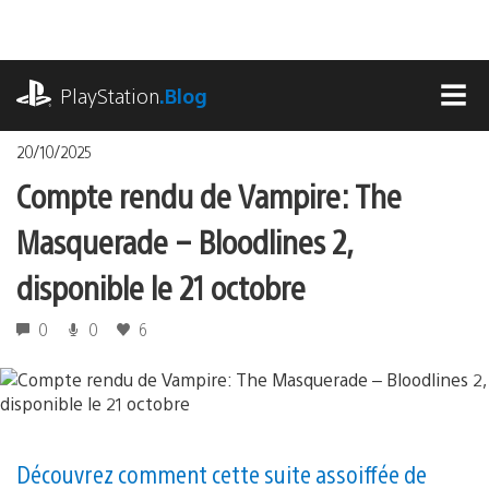
Accéder
au
contenu
playstation.com
PlayStation
.Blog
MEN
20/10/2025
Compte rendu de Vampire: The
Masquerade – Bloodlines 2,
disponible le 21 octobre
0
0
6
Découvrez comment cette suite assoiffée de