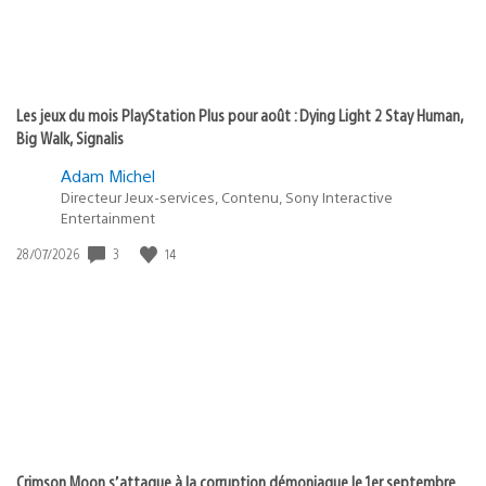
Les jeux du mois PlayStation Plus pour août : Dying Light 2 Stay Human,
Big Walk, Signalis
Adam Michel
Directeur Jeux-services, Contenu, Sony Interactive
Entertainment
Date
3
14
28/07/2026
de
publication
:
Crimson Moon s’attaque à la corruption démoniaque le 1er septembre