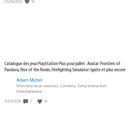
Date
16
03/06/2026
state
de
of
publication
:
play
Catalogue des jeux PlayStation Plus pour juillet : Avatar: Frontiers of
Pandora, Rise of the Ronin, Firefighting Simulator: Ignite et plus encore
Adam Michel
Directeur Jeux-services, Contenu, Sony Interactive
Entertainment
Date
3
16
15/07/2026
de
publication
: