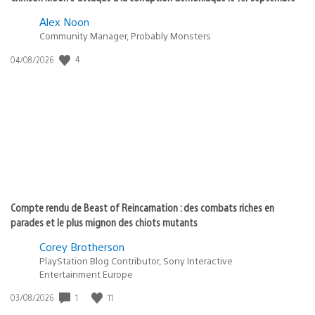
Alex Noon
Community Manager, Probably Monsters
Date
4
04/08/2026
de
publication
:
Compte rendu de Beast of Reincarnation : des combats riches en
parades et le plus mignon des chiots mutants
Corey Brotherson
PlayStation Blog Contributor, Sony Interactive
Entertainment Europe
Date
1
11
03/08/2026
de