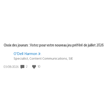
publication
:
Choix des joueurs : Votez pour votre nouveau jeu préféré de juillet 2026
O’Dell Harmon Jr.
Specialist, Content Communications, SIE
Date
2
10
03/08/2026
de
publication
: