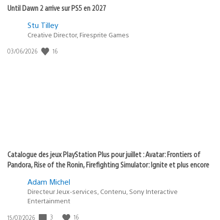
Until Dawn 2 arrive sur PS5 en 2027
Postée
Stu Tilley
dans
Creative Director, Firesprite Games
:
Date
16
03/06/2026
state
de
of
publication
:
play
Catalogue des jeux PlayStation Plus pour juillet : Avatar: Frontiers of
Pandora, Rise of the Ronin, Firefighting Simulator: Ignite et plus encore
Adam Michel
Directeur Jeux-services, Contenu, Sony Interactive
Entertainment
Date
3
16
15/07/2026