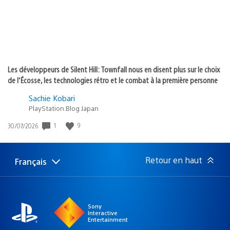
Les développeurs de Silent Hill: Townfall nous en disent plus sur le choix
de l’Écosse, les technologies rétro et le combat à la première personne
Sachie Kobari
PlayStation.Blog Japan
Date
1
9
30/07/2026
de
publication
:
Retour en haut
Français
Choisir
Région
une
actuelle
région
:
Sony
Interactive
Entertainment