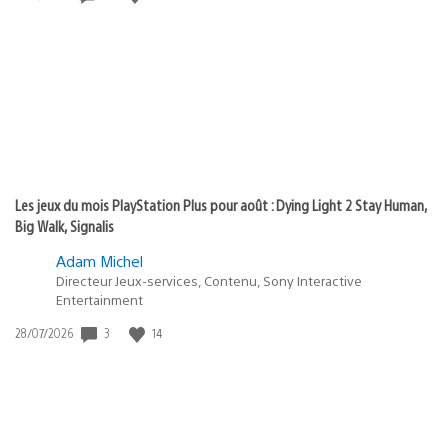
de
publication
:
Les jeux du mois PlayStation Plus pour août : Dying Light 2 Stay Human,
Big Walk, Signalis
Adam Michel
Directeur Jeux-services, Contenu, Sony Interactive
Entertainment
Date
3
14
28/07/2026
de
publication
: