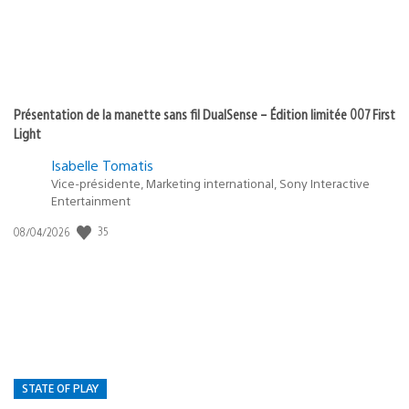
Présentation de la manette sans fil DualSense – Édition limitée 007 First
Light
Isabelle Tomatis
Vice-présidente, Marketing international, Sony Interactive
Entertainment
Date
35
08/04/2026
de
publication
:
STATE OF PLAY