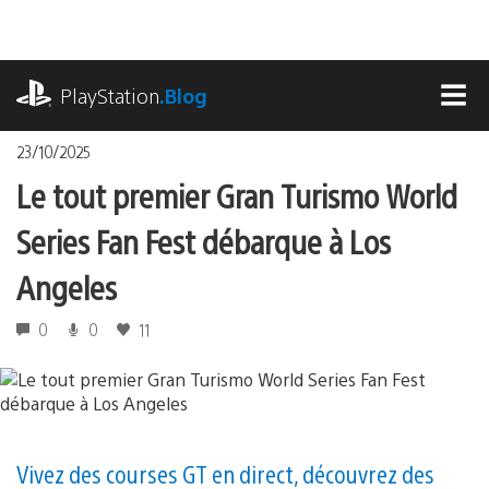
Accéder
au
contenu
playstation.com
PlayStation
.Blog
MEN
23/10/2025
Le tout premier Gran Turismo World
Series Fan Fest débarque à Los
Angeles
0
0
11
Vivez des courses GT en direct, découvrez des