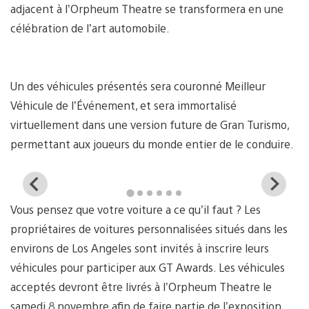
adjacent à l’Orpheum Theatre se transformera en une
célébration de l’art automobile.
Un des véhicules présentés sera couronné Meilleur
Véhicule de l’Événement, et sera immortalisé
virtuellement dans une version future de Gran Turismo,
permettant aux joueurs du monde entier de le conduire.
View
Vi
and
a
Vous pensez que votre voiture a ce qu’il faut ? Les
download
d
image
i
propriétaires de voitures personnalisées situés dans les
environs de Los Angeles sont invités à inscrire leurs
véhicules pour participer aux GT Awards. Les véhicules
acceptés devront être livrés à l’Orpheum Theatre le
samedi 8 novembre afin de faire partie de l’exposition.