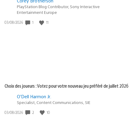
Corey Brotherson
PlayStation Blog Contributor, Sony Interactive
Entertainment Europe
Date
1
11
03/08/2026
de
publication
:
Choix des joueurs : Votez pour votre nouveau jeu préféré de juillet 2026
O’Dell Harmon Jr.
Specialist, Content Communications, SIE
Date
2
10
03/08/2026
de
publication
: