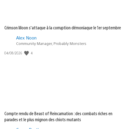
Crimson Moon s’attaque à la corruption démoniaque le 1er septembre
Alex Noon
Community Manager, Probably Monsters
Date
4
04/08/2026
de
publication
:
Compte rendu de Beast of Reincarnation : des combats riches en
parades et le plus mignon des chiots mutants