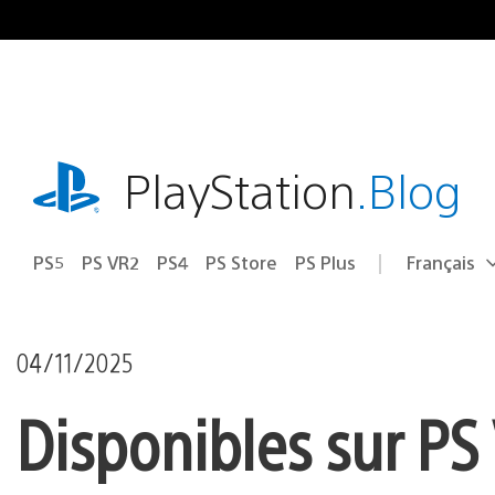
Accéder
au
contenu
playstation.com
PlayStation
.Blog
PS5
PS VR2
PS4
PS Store
PS Plus
Français
Choisir
Région
une
actuelle
région
:
04/11/2025
Disponibles sur PS 