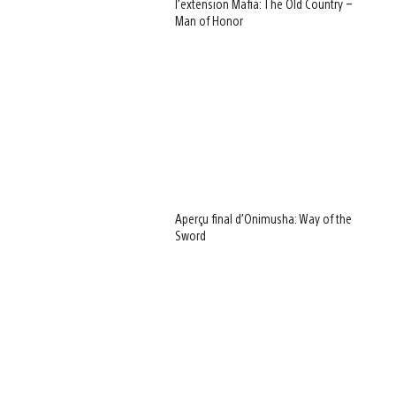
l’extension Mafia: The Old Country –
Man of Honor
Aperçu final d’Onimusha: Way of the
Sword