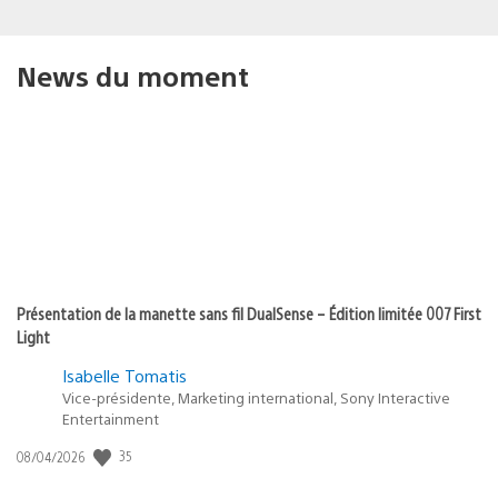
News du moment
Présentation de la manette sans fil DualSense – Édition limitée 007 First
Light
Isabelle Tomatis
Vice-présidente, Marketing international, Sony Interactive
Entertainment
Date
35
08/04/2026
de
publication