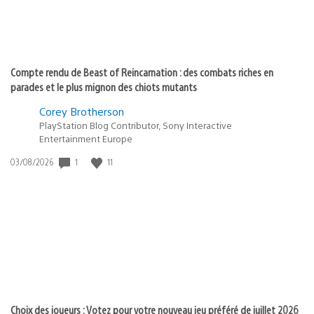
Compte rendu de Beast of Reincarnation : des combats riches en
parades et le plus mignon des chiots mutants
Corey Brotherson
PlayStation Blog Contributor, Sony Interactive
Entertainment Europe
Date
1
11
03/08/2026
de
publication
:
Choix des joueurs : Votez pour votre nouveau jeu préféré de juillet 2026