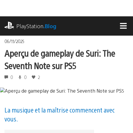
Accéder
au
contenu
playstation.com
PlayStation
.Blog
MEN
06/11/2025
Aperçu de gameplay de Suri: The
Seventh Note sur PS5
0
0
2
La musique et la maîtrise commencent avec
vous.