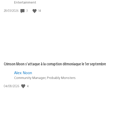
Entertainment
Date
3
14
28/07/2026
de
publication
:
Crimson Moon s’attaque à la corruption démoniaque le 1er septembre
Alex Noon
Community Manager, Probably Monsters
Date
4
04/08/2026
de
publication
: