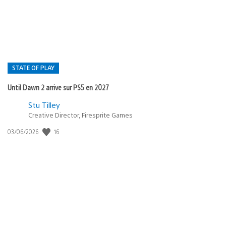
:
STATE OF PLAY
Until Dawn 2 arrive sur PS5 en 2027
Postée
Stu Tilley
dans
Creative Director, Firesprite Games
:
Date
16
03/06/2026
state
de
of
publication
:
play