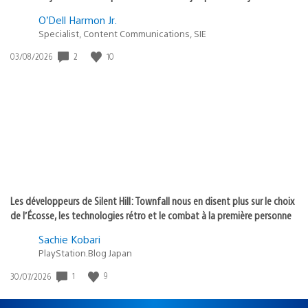
O’Dell Harmon Jr.
Specialist, Content Communications, SIE
Date
2
10
03/08/2026
de
publication
:
Les développeurs de Silent Hill: Townfall nous en disent plus sur le choix
de l’Écosse, les technologies rétro et le combat à la première personne
Sachie Kobari
PlayStation.Blog Japan
Date
1
9
30/07/2026
de
publication