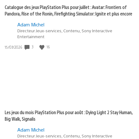
Catalogue des jeux PlayStation Plus pour juillet : Avatar: Frontiers of
Pandora, Rise of the Ronin, Firefighting Simulator: Ignite et plus encore
Adam Michel
Directeur Jeux-services, Contenu, Sony Interactive
Entertainment
Date
3
16
15/07/2026
de
publication
:
Les jeux du mois PlayStation Plus pour août : Dying Light 2 Stay Human,
Big Walk, Signalis
Adam Michel
Directeur Jeux-services, Contenu, Sony Interactive