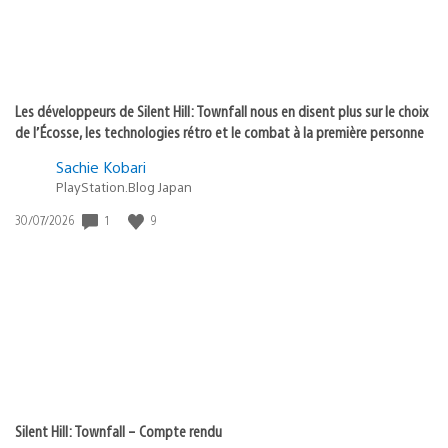
Les développeurs de Silent Hill: Townfall nous en disent plus sur le choix
de l’Écosse, les technologies rétro et le combat à la première personne
Sachie Kobari
PlayStation.Blog Japan
Date
1
9
30/07/2026
de
publication
:
Silent Hill: Townfall – Compte rendu