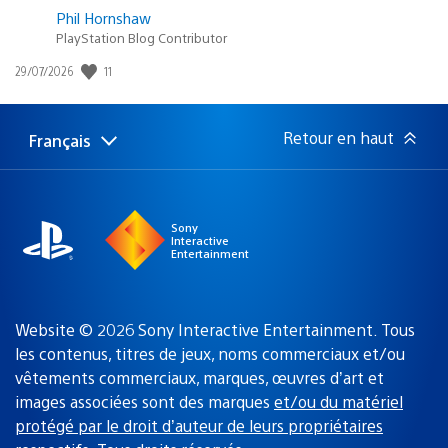
Phil Hornshaw
PlayStation Blog Contributor
Date
11
29/07/2026
de
publication
:
Retour en haut
Français
Choisir
Région
une
actuelle
région
:
Sony
Interactive
Entertainment
Website © 2026 Sony Interactive Entertainment. Tous
les contenus, titres de jeux, noms commerciaux et/ou
vêtements commerciaux, marques, œuvres d’art et
images associées sont des marques
et/ou du matériel
protégé par le droit d’auteur de leurs propriétaires