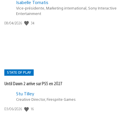
Isabelle Tomatis
Vice-présidente, Marketing international, Sony Interactive
Entertainment
Date
34
08/04/2026
de
publication
:
STATE OF PLAY
Until Dawn 2 arrive sur PS5 en 2027
Postée
Stu Tilley
dans
Creative Director, Firesprite Games
:
Date
16
03/06/2026
state
de
of
publication
:
play