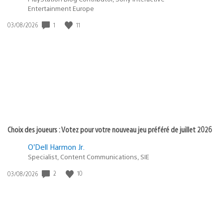
Entertainment Europe
Date
1
11
03/08/2026
de
publication
:
Choix des joueurs : Votez pour votre nouveau jeu préféré de juillet 2026
O’Dell Harmon Jr.
Specialist, Content Communications, SIE
Date
2
10
03/08/2026
de
publication
: