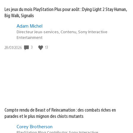
Les jeux du mois PlayStation Plus pour août : Dying Light 2 Stay Human,
Big Walk, Signalis
Adam Michel
Directeur Jeux-services, Contenu, Sony Interactive
Entertainment
Date
3
13
28/07/2026
de
publication
:
Compte rendu de Beast of Reincarnation : des combats riches en
parades et le plus mignon des chiots mutants
Corey Brotherson
PlayStation Blog Contributor, Sony Interactive