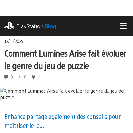
Accéder
au
contenu
playstation.com
PlayStation
.Blog
MEN
12/11/2025
Comment Lumines Arise fait évoluer
le genre du jeu de puzzle
0
0
7
Enhance partage également des conseils pour
maîtriser le jeu.