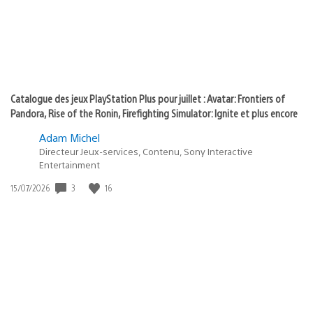
Catalogue des jeux PlayStation Plus pour juillet : Avatar: Frontiers of
Pandora, Rise of the Ronin, Firefighting Simulator: Ignite et plus encore
Adam Michel
Directeur Jeux-services, Contenu, Sony Interactive
Entertainment
Date
3
16
15/07/2026
de
publication
: