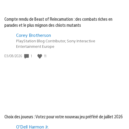
Compte rendu de Beast of Reincarnation : des combats riches en
parades et le plus mignon des chiots mutants
Corey Brotherson
PlayStation Blog Contributor, Sony Interactive
Entertainment Europe
Date
1
11
03/08/2026
de
publication
:
Choix des joueurs : Votez pour votre nouveau jeu préféré de juillet 2026
O’Dell Harmon Jr.