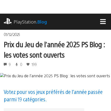
Accéder
au
contenu
playstation.com
PlayStation
.Blog
MEN
01/12/2025
Prix du Jeu de l’année 2025 PS Blog :
les votes sont ouverts
9
0
199
Votez pour vos jeux préférés de l'année passée
parmi 19 catégories.