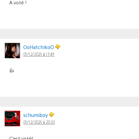
A voté !
OoHatchikoO
01/12/2025 à 17:49
👍
schumiboy
01/12/2025 à 20:03
C’est voté!