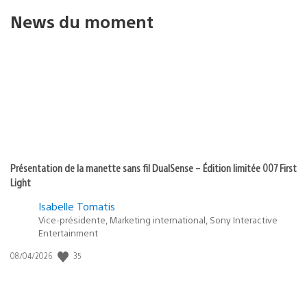
News du moment
Présentation de la manette sans fil DualSense – Édition limitée 007 First
Light
Isabelle Tomatis
Vice-présidente, Marketing international, Sony Interactive
Entertainment
Date
35
08/04/2026
de
publication
: