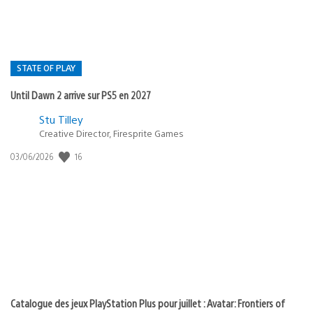
STATE OF PLAY
Until Dawn 2 arrive sur PS5 en 2027
Postée
Stu Tilley
dans
Creative Director, Firesprite Games
:
Date
16
03/06/2026
state
de
of
publication
:
play
Catalogue des jeux PlayStation Plus pour juillet : Avatar: Frontiers of