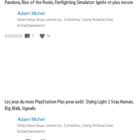
Pandora, Rise of the Ronin, Firefighting Simulator: Ignite et plus encore
Adam Michel
Directeur Jeux-services, Contenu, Sony Interactive
Entertainment
Date
3
16
15/07/2026
de
publication
:
Les jeux du mois PlayStation Plus pour août : Dying Light 2 Stay Human,
Big Walk, Signalis
Adam Michel
Directeur Jeux-services, Contenu, Sony Interactive
Entertainment