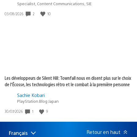
Specialist, Content Communications, SIE
Date
2
10
03/08/2026
de
publication
:
Les développeurs de Silent Hill: Townfall nous en disent plus sur le choix
de l’Écosse, les technologies rétro et le combat à la première personne
Sachie Kobari
PlayStation.Blog Japan
Date
1
9
30/07/2026
de
publication
:
Retour en haut
Français
Choisir
Région