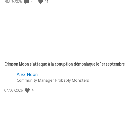
Date
3
14
28/07/2026
de
publication
:
Crimson Moon s’attaque à la corruption démoniaque le 1er septembre
Alex Noon
Community Manager, Probably Monsters
Date
4
04/08/2026
de
publication
: