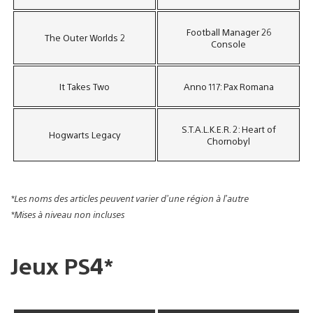
Football Manager 26
The Outer Worlds 2
Console
It Takes Two
Anno 117: Pax Romana
S.T.A.L.K.E.R. 2: Heart of
Hogwarts Legacy
Chornobyl
*Les noms des articles peuvent varier d’une région à l’autre
*Mises à niveau non incluses
Jeux PS4*