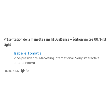
Présentation de la manette sans fil DualSense – Édition limitée 007 First
Light
Isabelle Tomatis
Vice-présidente, Marketing international, Sony Interactive
Entertainment
Date
35
08/04/2026
de
publication
: