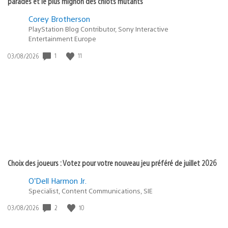
parades et le plus mignon des chiots mutants
Corey Brotherson
PlayStation Blog Contributor, Sony Interactive
Entertainment Europe
Date
1
11
03/08/2026
de
publication
:
Choix des joueurs : Votez pour votre nouveau jeu préféré de juillet 2026
O’Dell Harmon Jr.
Specialist, Content Communications, SIE
Date
2
10
03/08/2026
de
publication