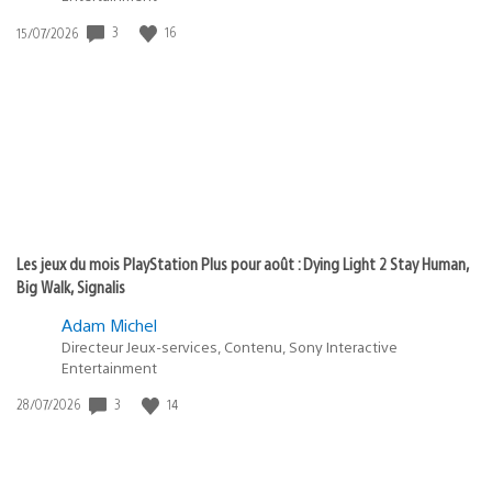
Date
3
16
15/07/2026
de
publication
:
Les jeux du mois PlayStation Plus pour août : Dying Light 2 Stay Human,
Big Walk, Signalis
Adam Michel
Directeur Jeux-services, Contenu, Sony Interactive
Entertainment
Date
3
14
28/07/2026
de
publication
: