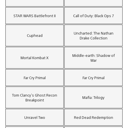
STAR WARS Battlefront II
Call of Duty: Black Ops 7
Uncharted: The Nathan
Cuphead
Drake Collection
Middle-earth: Shadow of
Mortal Kombat X
War
Far Cry Primal
Far Cry Primal
Tom Clancy’s Ghost Recon
Mafia: Trilogy
Breakpoint
Unravel Two
Red Dead Redemption