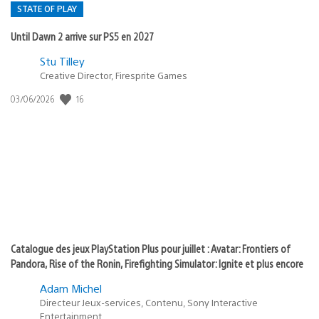
STATE OF PLAY
Until Dawn 2 arrive sur PS5 en 2027
Postée
Stu Tilley
dans
Creative Director, Firesprite Games
:
Date
16
03/06/2026
state
de
of
publication
:
play
Catalogue des jeux PlayStation Plus pour juillet : Avatar: Frontiers of
Pandora, Rise of the Ronin, Firefighting Simulator: Ignite et plus encore
Adam Michel
Directeur Jeux-services, Contenu, Sony Interactive
Entertainment