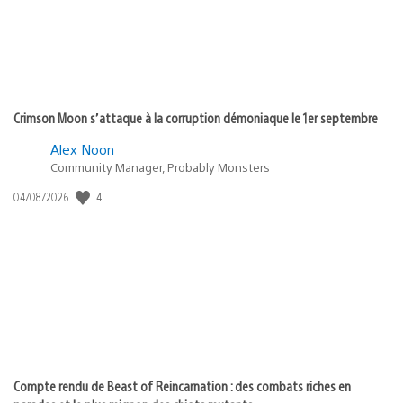
Crimson Moon s’attaque à la corruption démoniaque le 1er septembre
Alex Noon
Community Manager, Probably Monsters
Date
4
04/08/2026
de
publication
:
Compte rendu de Beast of Reincarnation : des combats riches en