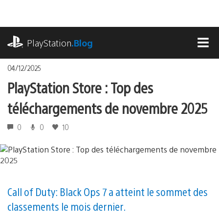
Accéder
au
contenu
playstation.com
PlayStation
.Blog
MEN
04/12/2025
PlayStation Store : Top des
téléchargements de novembre 2025
0
0
10
Call of Duty: Black Ops 7 a atteint le sommet des
classements le mois dernier.