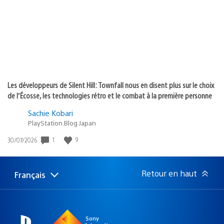
:
Les développeurs de Silent Hill: Townfall nous en disent plus sur le choix
de l’Écosse, les technologies rétro et le combat à la première personne
Sachie Kobari
PlayStation.Blog Japan
Date
1
9
30/07/2026
de
publication
:
Retour en haut
Français
Choisir
Région
une
actuelle
région
:
Sony