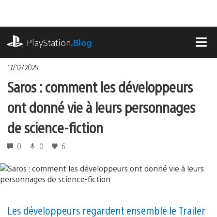
Accéder
au
contenu
playstation.com
PlayStation
.Blog
MEN
17/12/2025
Saros : comment les développeurs
ont donné vie à leurs personnages
de science-fiction
0
0
6
Les développeurs regardent ensemble le Trailer