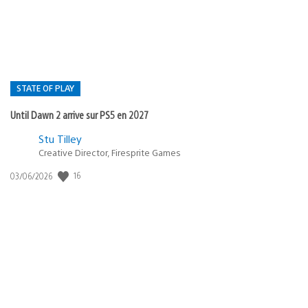
:
STATE OF PLAY
Until Dawn 2 arrive sur PS5 en 2027
Postée
Stu Tilley
dans
Creative Director, Firesprite Games
:
Date
16
03/06/2026
state
de
of
publication
:
play