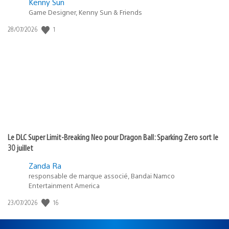
Kenny Sun
Game Designer, Kenny Sun & Friends
Date
1
28/07/2026
de
publication
:
Le DLC Super Limit-Breaking Neo pour Dragon Ball: Sparking Zero sort le
30 juillet
Zanda Ra
responsable de marque associé, Bandai Namco
Entertainment America
Date
16
23/07/2026
de
publication