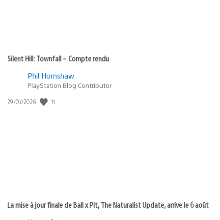
Silent Hill: Townfall – Compte rendu
Phil Hornshaw
PlayStation Blog Contributor
Date
11
29/07/2026
de
publication
:
La mise à jour finale de Ball x Pit, The Naturalist Update, arrive le 6 août