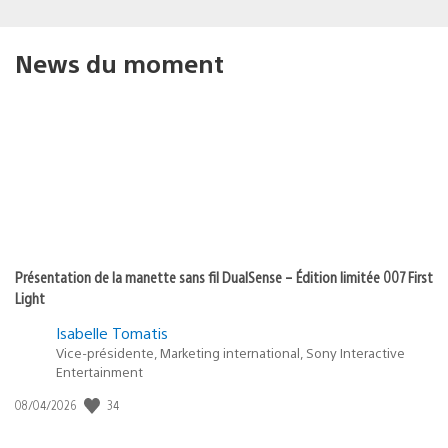
News du moment
Présentation de la manette sans fil DualSense – Édition limitée 007 First
Light
Isabelle Tomatis
Vice-présidente, Marketing international, Sony Interactive
Entertainment
Date
34
08/04/2026
de
publication