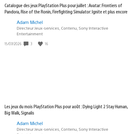
Catalogue des jeux PlayStation Plus pour juillet : Avatar: Frontiers of
Pandora, Rise of the Ronin, Firefighting Simulator: Ignite et plus encore
Adam Michel
Directeur Jeux-services, Contenu, Sony Interactive
Entertainment
Date
3
16
15/07/2026
de
publication
:
Les jeux du mois PlayStation Plus pour août : Dying Light 2 Stay Human,
Big Walk, Signalis
Adam Michel
Directeur Jeux-services, Contenu, Sony Interactive