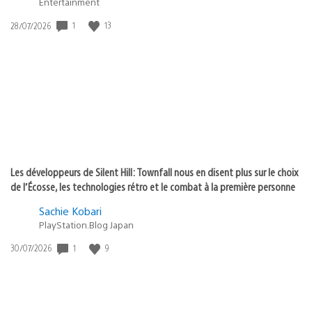
Entertainment
Date
1
13
28/07/2026
de
publication
:
Les développeurs de Silent Hill: Townfall nous en disent plus sur le choix
de l’Écosse, les technologies rétro et le combat à la première personne
Sachie Kobari
PlayStation.Blog Japan
Date
1
9
30/07/2026
de
publication
: